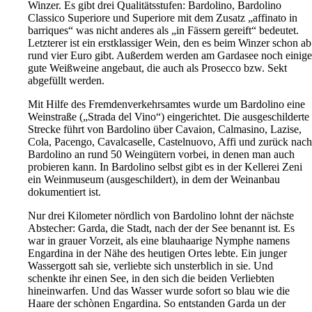
Winzer. Es gibt drei Qualitätsstufen: Bardolino, Bardolino
Classico Superiore und Superiore mit dem Zusatz „affinato in
barriques“ was nicht anderes als „in Fässern gereift“ bedeutet.
Letzterer ist ein erstklassiger Wein, den es beim Winzer schon ab
rund vier Euro gibt. Außerdem werden am Gardasee noch einige
gute Weißweine angebaut, die auch als Prosecco bzw. Sekt
abgefüllt werden.
Mit Hilfe des Fremdenverkehrsamtes wurde um Bardolino eine
Weinstraße („Strada del Vino“) eingerichtet. Die ausgeschilderte
Strecke führt von Bardolino über Cavaion, Calmasino, Lazise,
Cola, Pacengo, Cavalcaselle, Castelnuovo, Affi und zurück nach
Bardolino an rund 50 Weingütern vorbei, in denen man auch
probieren kann. In Bardolino selbst gibt es in der Kellerei Zeni
ein Weinmuseum (ausgeschildert), in dem der Weinanbau
dokumentiert ist.
Nur drei Kilometer nördlich von Bardolino lohnt der nächste
Abstecher: Garda, die Stadt, nach der der See benannt ist. Es
war in grauer Vorzeit, als eine blauhaarige Nymphe namens
Engardina in der Nähe des heutigen Ortes lebte. Ein junger
Wassergott sah sie, verliebte sich unsterblich in sie. Und
schenkte ihr einen See, in den sich die beiden Verliebten
hineinwarfen. Und das Wasser wurde sofort so blau wie die
Haare der schònen Engardina. So entstanden Garda un der