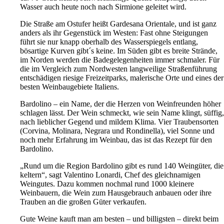
Wasser auch heute noch nach Sirmione geleitet wird.
Die Straße am Ostufer heißt Gardesana Orientale, und ist ganz
anders als ihr Gegenstück im Westen: Fast ohne Steigungen
führt sie nur knapp oberhalb des Wasserspiegels entlang,
bösartige Kurven gibt´s keine. Im Süden gibt es breite Strände,
im Norden werden die Badegelegenheiten immer schmaler. Für
die im Vergleich zum Nordwesten langweilige Straßenführung
entschädigen riesige Freizeitparks, malerische Orte und eines der
besten Weinbaugebiete Italiens.
Bardolino – ein Name, der die Herzen von Weinfreunden höher
schlagen lässt. Der Wein schmeckt, wie sein Name klingt, süffig,
nach lieblicher Gegend und mildem Klima. Vier Traubensorten
(Corvina, Molinara, Negrara und Rondinella), viel Sonne und
noch mehr Erfahrung im Weinbau, das ist das Rezept für den
Bardolino.
„Rund um die Region Bardolino gibt es rund 140 Weingüter, die
keltern“, sagt Valentino Lonardi, Chef des gleichnamigen
Weingutes. Dazu kommen nochmal rund 1000 kleinere
Weinbauern, die Wein zum Hausgebrauch anbauen oder ihre
Trauben an die großen Güter verkaufen.
Gute Weine kauft man am besten – und billigsten – direkt beim