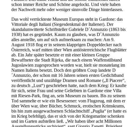
schon immer Reiche und Schöne angelockt. Und viele haben
der Nachwelt mehr oder weniger sinnvolle Dinge hinterlassen.
Das wohl verrückteste Museum Europas steht in Gardone: das
Vittoriale degli Italiani (Siegesdenkmal der Italiener). Der
skandalumwitterte Schriftsteller Gabriele D´Annunzio (1863 bis
1938) hat es gegründet. Kaum zu glauben, was D´Annunzio
alles anstellte, um auf sich aufmerksam zu machen: Am 9.
August 1918 flog er in seinem klapprigen Doppeldecker nach
Österreich, warf mitten über Wien antiösterreichische Flugblätter
ab. Ein Jahr später besetzte er mit einer kleinen Gruppe
Bewaffneter die Stadt Rijeka, die nach einem Waffenstillstand
Jugoslawien zugesprochen worden war, hielt sie monatelang im
Namen Italiens besetzt. Doch den größten Coup landete D
´Annunzio, der schon mit 16 Jahren seinen ersten Gedichtband
veröffentlicht und unzählige Dramen und Romane („Il Piacere“,
zu deutsch „Lust“) geschrieben hatte, nach dem Krieg: Er kaufte
für sich, seine Frau und seine Geliebten in Gardone eine Villa
mit Riesen-Park, fing an, sein Museum zu bauen. Bis zu seinem
Tod sammelte er wie ein Besessener: vom Flugzeug, mit dem er
über Wien war, über Bücher, Schmuck, erotischen Krimskrams,
bis hin zum ausgewachsenen Schlachtschiff „Puglia“ (er hatte es
im Krieg befehligt), das er sich von der Kriegsmarine schenken
und im Garten aufstellen ließ. „Wir haben über acht Millionen
Ausstellungsstücke archiviert“, sagt Giorgio Zanetti, Präsident