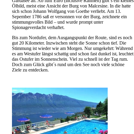
Gardasee an. Ab fünf Euro (inclusive Rahmen) gibt´s ein kleines
Ölbild, meist eine Ansicht der Burg von Malcesine. In die hatte
sich schon Johann Wolfgang von Goethe verliebt. Am 13.
Sepember 1786 saß er versonnen vor der Burg, zeichnete ein
stimmungsvolles Bild – und wurde prompt unter
Spionageverdacht verhaftet.
Bis zum Nordufer, dem Ausgangspunkt der Route, sind es noch
gut 20 Kilometer. Inzwischen steht die Sonne schon tief. Die
Stimmung ist wieder wie am Morgen. Nur umgekehrt: Während
es am Westufer längst schattig und schon fast dunkel ist, leuchtet
das Ostufer im Sonnenschein. Viel zu schnell ist der Tag rum.
Doch zum Glück gibt´s rund um den See noch viele schöne
Ziele zu entdecken.