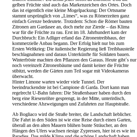
gelben Früchte sind auch das Markenzeichen des Ortes. Doch
das ist eigentlich eine kleine Mogelpackung: Der Ortsname
stammt ursprünglich von „Limes“, was zu Römerzeiten ganz
einfach Grenze bedeutete. Trotzdem: Schon die Römer bauten
Zitronen am Gardasee an, doch mehr zur Zierde – das Klima
war für die Früchte zu rau. Erst im 18. Jahrhundert kam der
Durchbruch: Ein Adliger erfand das Zitronentreibhaus, der
kommerzielle Anbau begann. Der Erfolg hielt nur bis zum
Ersten Weltkrieg: Die italienische Regierung ließ Treibhausteile
beschlagnahmen und daraus Unterkünfte für Soldaten bauen.
Winterfröste machten den Pflanzen den Garaus. Heute gibt´s nur
noch vereinzelt Zitronenbäume und damit keiner die Früchte
stibitzt, werden die Gärten zum Teil sogar mit Videokameras
überwacht.
Hinter Limone warten wieder viele Tunnel. Der
beeindruckendste ist bei Campione di Garda. Dort kann man
regelrecht U-Bahn fahren: Die Straßenbauer haben durch den
berg eine Riesenröhre gesprengt, in der Mitte, unterirdisch,
verschiedene Abzweigungen und Zufahrten zur Hauptstraße.
Ab Bogliaco wird die Straße breiter, die Landschaft lieblicher.
Die Fahrt in den Süden ist wie eine Reise durch einen Garten,
überall an den alten Mauern blühen bunte Sträucher, an den
Hängen des Ufers wachsen riesige Zypressen, hier ist es wie im
Paradies. Das milde Klima und die schöne Landschaft haben