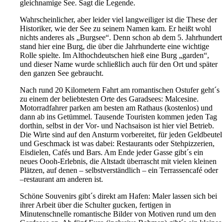
gleichnamige See. Sagt die Legende.
Wahrscheinlicher, aber leider viel langweiliger ist die These der
Historiker, wie der See zu seinem Namen kam. Er heißt wohl
nichts anderes als „Burgsee“. Denn schon ab dem 5. Jahrhundert
stand hier eine Burg, die über die Jahrhunderte eine wichtige
Rolle spielte. Im Althochdeutschen hieß eine Burg „garden“,
und dieser Name wurde schließlich auch für den Ort und später
den ganzen See gebraucht.
Nach rund 20 Kilometern Fahrt am romantischen Ostufer geht´s
zu einem der beliebtesten Orte des Garadsees: Malcesine.
Motorradfahrer parken am besten am Rathaus (kostenlos) und
dann ab ins Getümmel. Tausende Touristen kommen jeden Tag
dorthin, selbst in der Vor- und Nachsaison ist hier viel Betrieb.
Die Wirte sind auf den Ansturm vorbereitet, für jeden Geldbeutel
und Geschmack ist was dabei: Restaurants oder Stehpizzerien,
Eisdielen, Cafés und Bars. Am Ende jeder Gasse gibt´s ein
neues Oooh-Erlebnis, die Altstadt überrascht mit vielen kleinen
Plätzen, auf denen – selbstverständlich – ein Terrassencafé oder
–restaurant am anderen ist.
Schöne Souvenirs gibt´s direkt am Hafen: Maler lassen sich bei
ihrer Arbeit über die Schulter gucken, fertigen in
Minutenschnelle romantische Bilder von Motiven rund um den