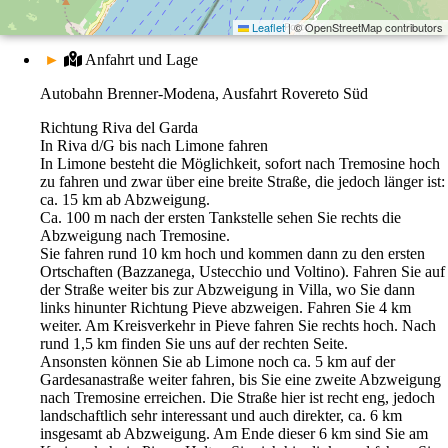
Leaflet
|
© OpenStreetMap contributors
►
Anfahrt und Lage
Autobahn Brenner-Modena, Ausfahrt Rovereto Süd
Richtung Riva del Garda
In Riva d/G bis nach Limone fahren
In Limone besteht die Möglichkeit, sofort nach Tremosine hoch
zu fahren und zwar über eine breite Straße, die jedoch länger ist:
ca. 15 km ab Abzweigung.
Ca. 100 m nach der ersten Tankstelle sehen Sie rechts die
Abzweigung nach Tremosine.
Sie fahren rund 10 km hoch und kommen dann zu den ersten
Ortschaften (Bazzanega, Ustecchio und Voltino). Fahren Sie auf
der Straße weiter bis zur Abzweigung in Villa, wo Sie dann
links hinunter Richtung Pieve abzweigen. Fahren Sie 4 km
weiter. Am Kreisverkehr in Pieve fahren Sie rechts hoch. Nach
rund 1,5 km finden Sie uns auf der rechten Seite.
Ansonsten können Sie ab Limone noch ca. 5 km auf der
Gardesanastraße weiter fahren, bis Sie eine zweite Abzweigung
nach Tremosine erreichen. Die Straße hier ist recht eng, jedoch
landschaftlich sehr interessant und auch direkter, ca. 6 km
insgesamt ab Abzweigung. Am Ende dieser 6 km sind Sie am