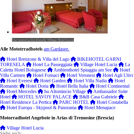
Our motorcyclist-friendly Village Hotel Lucia
Alle Mototrradhotels
am Gardasee.
Hotel Brenzone & Villa del Lago
BIKEHOTEL GARNI
TORESELA
Hotel La Passeggiata
Village Hotel Lucia
La
Caletta Hotel Bolognese
Ambienthotel Spiaggia am See
Hotel
Villa Carmen
Hotel Fornaci
Hotel Veronesi
Hotel Agli Ulivi
Hotel Everest
Hotel Garden
Hotel Villa Nadia
Hotel
Romantic
Hotel Doria
Hotel Bella Italia
Hotel Continental
Hotel Mercedes
hu Altomincio Village
Ambassador Suite
Hotel
HOTEL SAVOY PALACE
B&B Casa Gabriele
Hotel Residence La Pertica
PARC HOTEL
Hotel Costabella
Hotel Europa - Skypool & Panorama
Hotel Menapace
Motorradhotel Angebote in Arias di Tremosine (Brescia)
Village Hotel Lucia
Siehe auch: