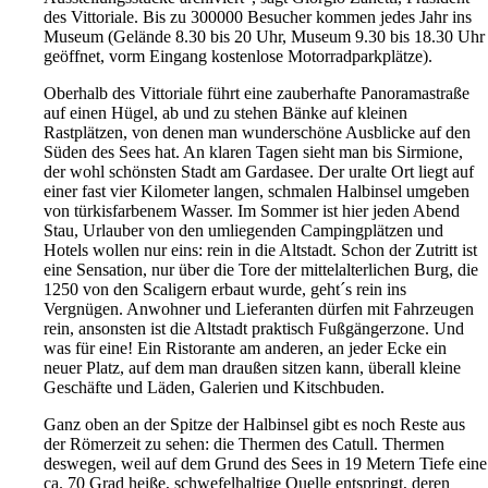
des Vittoriale. Bis zu 300000 Besucher kommen jedes Jahr ins
Museum (Gelände 8.30 bis 20 Uhr, Museum 9.30 bis 18.30 Uhr
geöffnet, vorm Eingang kostenlose Motorradparkplätze).
Oberhalb des Vittoriale führt eine zauberhafte Panoramastraße
auf einen Hügel, ab und zu stehen Bänke auf kleinen
Rastplätzen, von denen man wunderschöne Ausblicke auf den
Süden des Sees hat. An klaren Tagen sieht man bis Sirmione,
der wohl schönsten Stadt am Gardasee. Der uralte Ort liegt auf
einer fast vier Kilometer langen, schmalen Halbinsel umgeben
von türkisfarbenem Wasser. Im Sommer ist hier jeden Abend
Stau, Urlauber von den umliegenden Campingplätzen und
Hotels wollen nur eins: rein in die Altstadt. Schon der Zutritt ist
eine Sensation, nur über die Tore der mittelalterlichen Burg, die
1250 von den Scaligern erbaut wurde, geht´s rein ins
Vergnügen. Anwohner und Lieferanten dürfen mit Fahrzeugen
rein, ansonsten ist die Altstadt praktisch Fußgängerzone. Und
was für eine! Ein Ristorante am anderen, an jeder Ecke ein
neuer Platz, auf dem man draußen sitzen kann, überall kleine
Geschäfte und Läden, Galerien und Kitschbuden.
Ganz oben an der Spitze der Halbinsel gibt es noch Reste aus
der Römerzeit zu sehen: die Thermen des Catull. Thermen
deswegen, weil auf dem Grund des Sees in 19 Metern Tiefe eine
ca. 70 Grad heiße, schwefelhaltige Quelle entspringt, deren