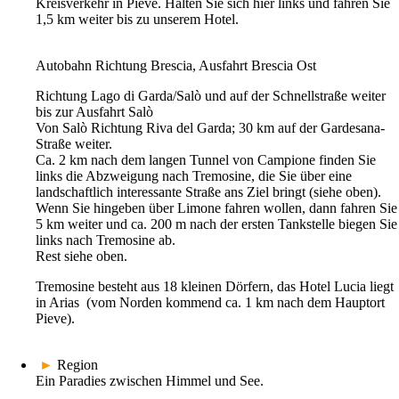
Kreisverkehr in Pieve. Halten Sie sich hier links und fahren Sie
1,5 km weiter bis zu unserem Hotel.
Autobahn Richtung Brescia, Ausfahrt Brescia Ost
Richtung Lago di Garda/Salò und auf der Schnellstraße weiter
bis zur Ausfahrt Salò
Von Salò Richtung Riva del Garda; 30 km auf der Gardesana-
Straße weiter.
Ca. 2 km nach dem langen Tunnel von Campione finden Sie
links die Abzweigung nach Tremosine, die Sie über eine
landschaftlich interessante Straße ans Ziel bringt (siehe oben).
Wenn Sie hingeben über Limone fahren wollen, dann fahren Sie
5 km weiter und ca. 200 m nach der ersten Tankstelle biegen Sie
links nach Tremosine ab.
Rest siehe oben.
Tremosine besteht aus 18 kleinen Dörfern, das Hotel Lucia liegt
in Arias (vom Norden kommend ca. 1 km nach dem Hauptort
Pieve).
►
Region
Ein Paradies zwischen Himmel und See.