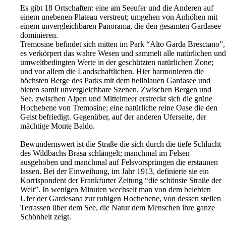
Es gibt 18 Ortschaften: eine am Seeufer und die Anderen auf
einem unebenen Plateau verstreut; umgehen von Anhöhen mit
einem unvergleichbaren Panorama, die den gesamten Gardasee
dominieren.
Tremosine befindet sich mitten im Park “Alto Garda Bre­sciano”,
es verkörpert das wahre Wesen und sammelt alle natürlichen und
umweltbedingten Werte in der geschütz­ten natürlichen Zone;
und vor allem die Landschaftlichen. Hier harmonieren die
höchsten Berge des Parks mit dem hellblauen Gardasee und
bieten somit unvergleichbare Sze­nen. Zwischen Bergen und
See, zwischen Alpen und Mit­telmeer erstreckt sich die grüne
Hochebene von Tremosine; eine natürliche reine Oase die den
Geist befriedigt. Ge­genüber, auf der anderen Uferseite, der
mächtige Monte Baldo.
Bewundernswert ist die Straße die sich durch die tiefe Schlucht
des Wildbachs Brasa schlängelt; manchmal im Felsen
ausgehoben und manchmal auf Felsvorsprüngen die erstaunen
lassen. Bei der Einweihung, im Jahr 1913, definierte sie ein
Korrispondent der Frankfurter Zeitung “die schönste Straße der
Welt”. In wenigen Minuten wechselt man von dem belebten
Ufer der Gardesana zur ruhigen Hochebene, von dessen steilen
Terrassen über dem See, die Natur dem Menschen ihre ganze
Schönheit zeigt.