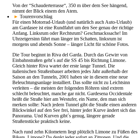
Von der “Schauderterrasse“, 350 m über dem See hängend,
nimmt der Blick einem den Atem.
►
Tourenvorschlag
Für einen Motorrad-Urlaub (und natürlich auch Auto-Urlaub)
am Gardasee ist eine Rundfahrt um den See genau der richtige
Anfang. Linksrum oder Rechtsrum? Geschmackssache! Im
Uhrzeigersinn fährt man länger im Schatten, linksrum ist
morgens und abends Sonne – länger Licht für schöne Fotos.
Die Tour beginnt in Riva del Garda. Durch das Gewirr von
Einbahnstraßen geht´s auf die SS 45 bis Richtung Limone.
Gleich hinter Riva wartet der erste lange Tunnel. Die
italienischen Straßenbauer arbeiten jedes Jahr außerhalb der
Saison an den Tunneln, 2001 haben sie in diesem eine neue
Beleuchtungsanlage installiert. Das sollte nicht zu Leichtsinn
verleiten – die meisten der folgenden Röhren sind extrem
schlecht beleuchtet, manche gar nicht. Gardesena Occidentale
heißt die Straße hier am Westufer, ein Name, den man sich
merken sollte: Nach jedem Tunnel gibt die Straße einen anderen
Blickwinkel auf den See frei, hinter jeder Kurve ändert sich das
Panorama. Und Kurven gibt´s genug, längere gerade
Straßenstücke praktisch keine.
Nach rund zehn Kilometern liegt plötzlich Limone zu Füßen des
Bikers. Limone? Da denkt jeder sofort an Zitronen. Und die