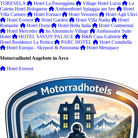
TORESELA
Hotel La Passeggiata
Village Hotel Lucia
La
Caletta Hotel Bolognese
Ambienthotel Spiaggia am See
Hotel
Villa Carmen
Hotel Fornaci
Hotel Veronesi
Hotel Agli Ulivi
Hotel Everest
Hotel Garden
Hotel Villa Nadia
Hotel
Romantic
Hotel Doria
Hotel Bella Italia
Hotel Continental
Hotel Mercedes
hu Altomincio Village
Ambassador Suite
Hotel
HOTEL SAVOY PALACE
B&B Casa Gabriele
Hotel Residence La Pertica
PARC HOTEL
Hotel Costabella
Hotel Europa - Skypool & Panorama
Hotel Menapace
Motorradhotel Angebote in Arco
Hotel Everest