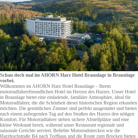
Schau doch mal im AHORN Harz Hotel Braunlage in Braunlage
vorbei.
Willkommen im AHORN Harz Hotel Braunlage – Ihrem
motorradfahrerfreundlichen Hotel im Herzen des Harzes. Unser Hotel
in Braunlage bietet eine einladende, familiäre Atmosphäre, ideal für
Motorradfahrer, die die Schönheit dieser historischen Region erkunden
möchten. Die gemütlichen Zimmer sind perfekt ausgestattet und bieten
nach einem aufregenden Tag auf den Straßen des Harzes den nötigen
Komfort. Für Motorradfahrer stehen sichere Abstellplätze und eine
kleine Werkstatt bereit, während unser Restaurant regionale und
saisonale Gerichte serviert. Beliebte Motorradstrecken wie die
Harzhochstraße B4 nach Torfhaus und die Route zum Brocken bieten