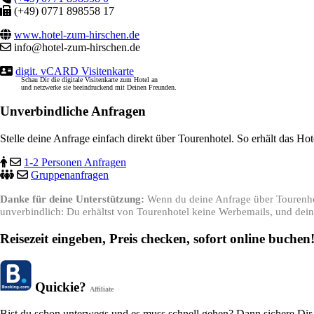
(+49) 0771 898558 17
www.hotel-zum-hirschen.de
info@hotel-zum-hirschen.de
digit. vCARD Visitenkarte
Schau Dir die digitale Visitenkarte zum Hotel an
und netzwerke sie beeindruckend mit Deinen Freunden.
Unverbindliche Anfragen
Stelle deine Anfrage einfach direkt über Tourenhotel. So erhält das Ho
1-2 Personen Anfragen
Gruppenanfragen
Danke für deine Unterstützung:
Wenn du deine Anfrage über Tourenhote
unverbindlich: Du erhältst von Tourenhotel keine Werbemails, und deine
Reisezeit eingeben, Preis checken, sofort online buchen
Quickie?
Affiliate
Bist du schon unterwegs und es muss schnell gehen? Dann sichere Dir h