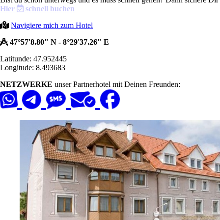
Hier
schnell buchen
Navigiere mich zum Hotel
47°57'8.80" N - 8°29'37.26" E
Latitunde: 47.952445
Longitude: 8.493683
NETZWERKE
unser Partnerhotel mit Deinen Freunden: