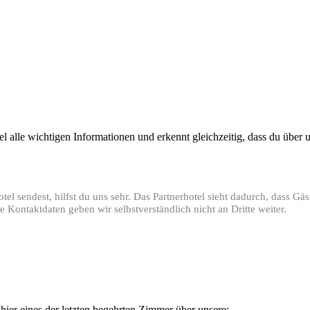
tel alle wichtigen Informationen und erkennt gleichzeitig, dass du übe
l sendest, hilfst du uns sehr. Das Partnerhotel sieht dadurch, dass Gä
 Kontaktdaten geben wir selbstverständlich nicht an Dritte weiter.
!
ier eines der letzten begehrten Zimmer über unsere: