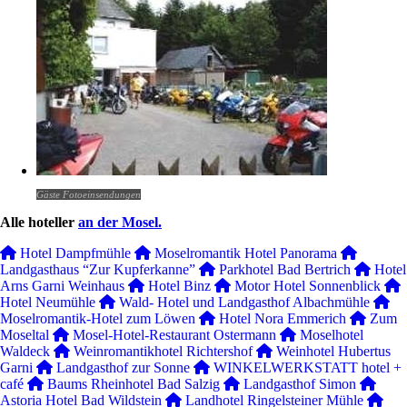
Gäste Fotoeinsendungen
Alle hoteller
an der Mosel.
Hotel Dampfmühle
Moselromantik Hotel Panorama
Landgasthaus “Zur Kupferkanne”
Parkhotel Bad Bertrich
Hotel
Arns Garni Weinhaus
Hotel Binz
Motor Hotel Sonnenblick
Hotel Neumühle
Wald- Hotel und Landgasthof Albachmühle
Moselromantik-Hotel zum Löwen
Hotel Nora Emmerich
Zum
Moseltal
Mosel-Hotel-Restaurant Ostermann
Moselhotel
Waldeck
Weinromantikhotel Richtershof
Weinhotel Hubertus
Garni
Landgasthof zur Sonne
WINKELWERKSTATT hotel +
café
Baums Rheinhotel Bad Salzig
Landgasthof Simon
Astoria Hotel Bad Wildstein
Landhotel Ringelsteiner Mühle