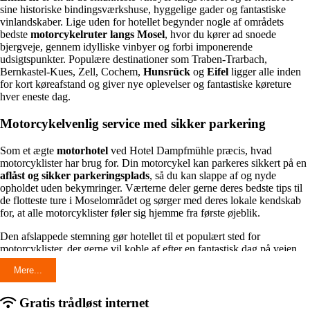
sine historiske bindingsværkshuse, hyggelige gader og fantastiske
vinlandskaber. Lige uden for hotellet begynder nogle af områdets
bedste
motorcykelruter langs Mosel
, hvor du kører ad snoede
bjergveje, gennem idylliske vinbyer og forbi imponerende
udsigtspunkter. Populære destinationer som Traben-Trarbach,
Bernkastel-Kues, Zell, Cochem,
Hunsrück
og
Eifel
ligger alle inden
for kort køreafstand og giver nye oplevelser og fantastiske køreture
hver eneste dag.
Motorcykelvenlig service med sikker parkering
Som et ægte
motorhotel
ved Hotel Dampfmühle præcis, hvad
motorcyklister har brug for. Din motorcykel kan parkeres sikkert på en
aflåst og sikker parkeringsplads
, så du kan slappe af og nyde
opholdet uden bekymringer. Værterne deler gerne deres bedste tips til
de flotteste ture i Moselområdet og sørger med deres lokale kendskab
for, at alle motorcyklister føler sig hjemme fra første øjeblik.
Den afslappede stemning gør hotellet til et populært sted for
motorcyklister, der gerne vil koble af efter en fantastisk dag på vejen.
Her mødes familiær gæstfrihed, personlig service og en stor passion for
Mere...
de smukke motorcykelveje omkring Mosel, hvilket gør hvert ophold
både hyggeligt og mindeværdigt.
Gratis trådløst internet