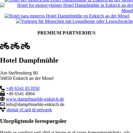
PREMIUM PARTNERHUS
Hotel Dampfmühle
Am Steffensberg 80
56850 Enkirch an der Mosel
+49 6541 813950
+49 6541 4904
www.dampfmuehle-enkirch.de
info@dampfmuehle-enkirch.de
digital vCard til netværk
Uforpligtende forespørgsler
Hjælp os venligst ved altid at bruge et af vores forespørgselslinks, når