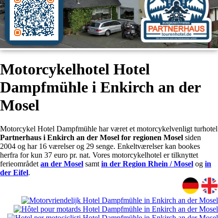
Motorcykelhotel Hotel
Dampfmühle i Enkirch an der
Mosel
Motorcykel Hotel Dampfmühle har været et motorcykelvenligt turhotel
Partnerhaus i Enkirch an der Mosel for regionen Mosel
siden
2004 og har 16 værelser og 29 senge. Enkeltværelser kan bookes
herfra for kun 37 euro pr. nat. Vores motorcykelhotel er tilknyttet
ferieområdet
an der Mosel
samt
in der Region Rhein / Mosel
og
in
der Eifel
.