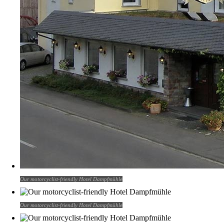
gæstfrihed og sikker parkering til motorcyklen gør hotellet til den
perfekte base for at opleve Mosel og dens endeløse snoede veje.
Uanset om du planlægger en weekendtur eller en længere
motorcykelferie, er Hotel Dampfmühle et sted, du får lyst til at vende
tilbage til igen og igen.
Our motorcyclist-friendly Hotel Dampfmühle
Our motorcyclist-friendly Hotel Dampfmühle