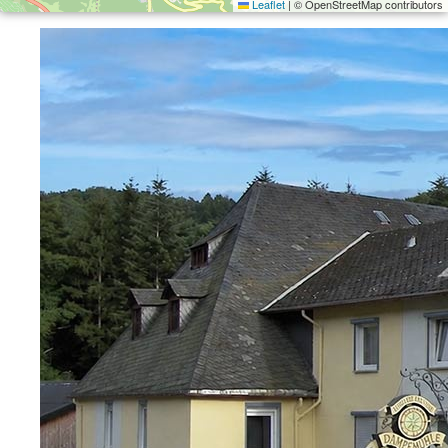
Leaflet
|
© OpenStreetMap contributors
Efter mange kilometer på de smukke veje omkring Mosel er den
solopvarmede swimmingpool og den store solplæne det perfekte sted
at slappe af. Omgivet af vinmarker og natur kan du lade batterierne op,
nyde stilheden og gøre dig klar til endnu en uforglemmelig dag på
motorcyklen. Den fredelige beliggenhed gør det let at lægge hverdagen
bag sig og nyde ferien fuldt ud.
Hotel Dampfmühle – Det perfekte motorhotel ved
Mosel
Hotel Dampfmühle i Enkirch
kombinerer varm gæstfrihed,
fremragende regionale retter og en fantastisk beliggenhed i et af
Tysklands bedste motorcykelområder. Sikker motorcykelparkering,
komfortable værelser, personlig service og utallige smukke, snoede
veje gennem
Enkirch
,
Mosel
,
Hunsrück
og
Eifel
gør dette
motorhotel
til det oplagte valg for alle, der vil have mest muligt ud af
deres motorcykelferie.
Konklusion
Hvis du leder efter et hyggeligt, traditionelt og motorcykelvenligt
motorhotel ved Mosel
, finder du alt, hvad du har brug for på
Hotel
Dampfmühle i Enkirch
. Fantastisk natur, lækker regional mad, ægte