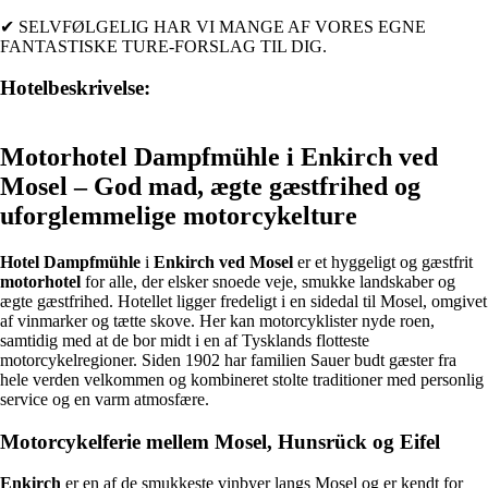
✔ SELVFØLGELIG HAR VI MANGE AF VORES EGNE
FANTASTISKE TURE-FORSLAG TIL DIG.
Hotelbeskrivelse:
Motorhotel Dampfmühle i Enkirch ved
Mosel – God mad, ægte gæstfrihed og
uforglemmelige motorcykelture
Hotel Dampfmühle
i
Enkirch ved Mosel
er et hyggeligt og gæstfrit
motorhotel
for alle, der elsker snoede veje, smukke landskaber og
ægte gæstfrihed. Hotellet ligger fredeligt i en sidedal til Mosel, omgivet
af vinmarker og tætte skove. Her kan motorcyklister nyde roen,
samtidig med at de bor midt i en af Tysklands flotteste
motorcykelregioner. Siden 1902 har familien Sauer budt gæster fra
hele verden velkommen og kombineret stolte traditioner med personlig
service og en varm atmosfære.
Motorcykelferie mellem Mosel, Hunsrück og Eifel
Enkirch
er en af de smukkeste vinbyer langs Mosel og er kendt for