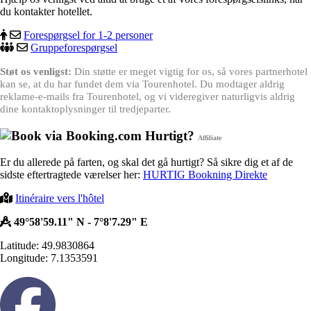
du kontakter hotellet.
Forespørgsel for 1-2 personer
Gruppeforespørgsel
Støt os venligst:
Din støtte er meget vigtig for os, så vores partnerhotel
kan se, at du har fundet dem via Tourenhotel. Du modtager aldrig
reklame-e-mails fra Tourenhotel, og vi videregiver naturligvis aldrig
dine kontaktoplysninger til tredjeparter.
Hurtigt?
Affiliate
Er du allerede på farten, og skal det gå hurtigt? Så sikre dig et af de
sidste eftertragtede værelser her:
HURTIG Bookning Direkte
Itinéraire vers l'hôtel
49°58'59.11" N - 7°8'7.29" E
Latitude: 49.9830864
Longitude: 7.1353591