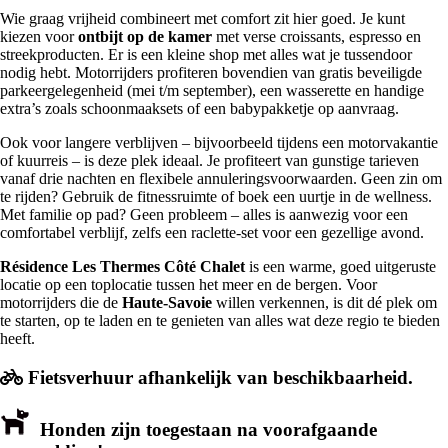
Wie graag vrijheid combineert met comfort zit hier goed. Je kunt
kiezen voor
ontbijt op de kamer
met verse croissants, espresso en
streekproducten. Er is een kleine shop met alles wat je tussendoor
nodig hebt. Motorrijders profiteren bovendien van gratis beveiligde
parkeergelegenheid (mei t/m september), een wasserette en handige
extra’s zoals schoonmaaksets of een babypakketje op aanvraag.
Ook voor langere verblijven – bijvoorbeeld tijdens een motorvakantie
of kuurreis – is deze plek ideaal. Je profiteert van gunstige tarieven
vanaf drie nachten en flexibele annuleringsvoorwaarden. Geen zin om
te rijden? Gebruik de fitnessruimte of boek een uurtje in de wellness.
Met familie op pad? Geen probleem – alles is aanwezig voor een
comfortabel verblijf, zelfs een raclette-set voor een gezellige avond.
Résidence Les Thermes Côté Chalet
is een warme, goed uitgeruste
locatie op een toplocatie tussen het meer en de bergen. Voor
motorrijders die de
Haute-Savoie
willen verkennen, is dit dé plek om
te starten, op te laden en te genieten van alles wat deze regio te bieden
heeft.
Fietsverhuur afhankelijk van beschikbaarheid.
Honden zijn toegestaan na voorafgaande