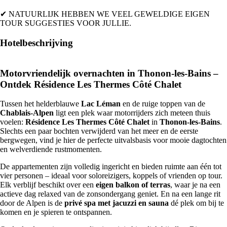
✔ NATUURLIJK HEBBEN WE VEEL GEWELDIGE EIGEN
TOUR SUGGESTIES VOOR JULLIE.
Hotelbeschrijving
Motorvriendelijk overnachten in Thonon-les-Bains –
Ontdek Résidence Les Thermes Côté Chalet
Tussen het helderblauwe
Lac Léman
en de ruige toppen van de
Chablais-Alpen
ligt een plek waar motorrijders zich meteen thuis
voelen:
Résidence Les Thermes Côté Chalet
in
Thonon-les-Bains
.
Slechts een paar bochten verwijderd van het meer en de eerste
bergwegen, vind je hier de perfecte uitvalsbasis voor mooie dagtochten
en welverdiende rustmomenten.
De appartementen zijn volledig ingericht en bieden ruimte aan één tot
vier personen – ideaal voor soloreizigers, koppels of vrienden op tour.
Elk verblijf beschikt over een
eigen balkon of terras
, waar je na een
actieve dag relaxed van de zonsondergang geniet. En na een lange rit
door de Alpen is de
privé spa met jacuzzi en sauna
dé plek om bij te
komen en je spieren te ontspannen.