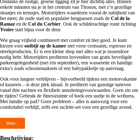
Ondanks de rustige, groene ligging zit je hier dichtbij alles. Binnen
enkele minuten sta je in het centrum van Thonon, met z’n gezellige
straatjes en terrasjes. Motorrijders waarderen vooral de nabijheid van
het meer, de oude stad en populaire bergpassen zoals de
Col de la
Ramaz
en de
Col du Corbier
. Ook de schilderachtige route richting
Yvoire
start bijna voor de deur.
Wie graag vrijheid combineert met comfort zit hier goed. Je kunt
kiezen voor
ontbijt op de kamer
met verse croissants, espresso en
streekproducten. Er is een kleine shop met alles wat je tussendoor
nodig hebt. Motorrijders profiteren bovendien van gratis beveiligde
parkeergelegenheid (mei t/m september), een wasserette en handige
extra’s zoals schoonmaaksets of een babypakketje op aanvraag.
Ook voor langere verblijven – bijvoorbeeld tijdens een motorvakantie
of kuurreis – is deze plek ideaal. Je profiteert van gunstige tarieven
vanaf drie nachten en flexibele annuleringsvoorwaarden. Geen zin om
te rijden? Gebruik de fitnessruimte of boek een uurtje in de wellness.
Met familie op pad? Geen probleem – alles is aanwezig voor een
comfortabel verblijf, zelfs een raclette-set voor een gezellige avond.
Résidence Les Thermes Côté Chalet
is een warme, goed uitgeruste
locatie op een toplocatie tussen het meer en de bergen. Voor
Mehr...
motorrijders die de
Haute-Savoie
willen verkennen, is dit dé plek om
te starten, op te laden en te genieten van alles wat deze regio te bieden
Beschrijving: