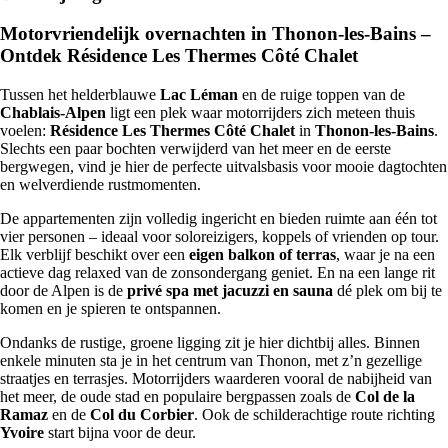
heeft.
Motorvriendelijk overnachten in Thonon-les-Bains –
Ontdek Résidence Les Thermes Côté Chalet
Tussen het helderblauwe
Lac Léman
en de ruige toppen van de
Chablais-Alpen
ligt een plek waar motorrijders zich meteen thuis
voelen:
Résidence Les Thermes Côté Chalet
in
Thonon-les-Bains
.
Slechts een paar bochten verwijderd van het meer en de eerste
bergwegen, vind je hier de perfecte uitvalsbasis voor mooie dagtochten
en welverdiende rustmomenten.
De appartementen zijn volledig ingericht en bieden ruimte aan één tot
vier personen – ideaal voor soloreizigers, koppels of vrienden op tour.
Elk verblijf beschikt over een
eigen balkon of terras
, waar je na een
actieve dag relaxed van de zonsondergang geniet. En na een lange rit
door de Alpen is de
privé spa met jacuzzi en sauna
dé plek om bij te
komen en je spieren te ontspannen.
Ondanks de rustige, groene ligging zit je hier dichtbij alles. Binnen
enkele minuten sta je in het centrum van Thonon, met z’n gezellige
straatjes en terrasjes. Motorrijders waarderen vooral de nabijheid van
het meer, de oude stad en populaire bergpassen zoals de
Col de la
Ramaz
en de
Col du Corbier
. Ook de schilderachtige route richting
Yvoire
start bijna voor de deur.