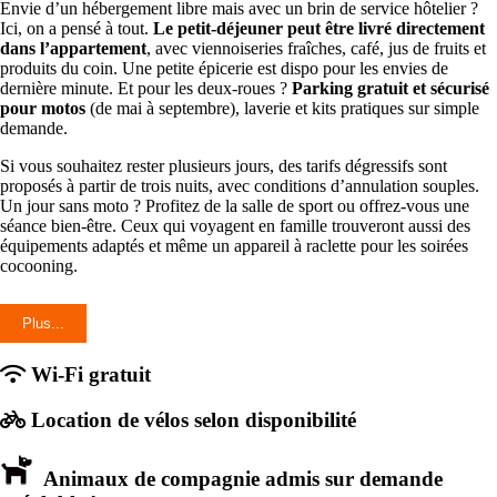
Envie d’un hébergement libre mais avec un brin de service hôtelier ?
Ici, on a pensé à tout.
Le petit-déjeuner peut être livré directement
dans l’appartement
, avec viennoiseries fraîches, café, jus de fruits et
produits du coin. Une petite épicerie est dispo pour les envies de
dernière minute. Et pour les deux-roues ?
Parking gratuit et sécurisé
pour motos
(de mai à septembre), laverie et kits pratiques sur simple
demande.
Si vous souhaitez rester plusieurs jours, des tarifs dégressifs sont
proposés à partir de trois nuits, avec conditions d’annulation souples.
Un jour sans moto ? Profitez de la salle de sport ou offrez-vous une
séance bien-être. Ceux qui voyagent en famille trouveront aussi des
équipements adaptés et même un appareil à raclette pour les soirées
cocooning.
Avec son accueil chaleureux, son confort bien pensé et sa situation
idéale entre lac et montagnes, la
Résidence Les Thermes Côté
Plus...
Chalet
est un vrai repaire pour les amoureux de la moto. Que ce soit
pour une étape ou pour un séjour plus long, ici, tout est fait pour que
Wi-Fi gratuit
votre aventure en
Haute-Savoie
reste inoubliable.
Location de vélos selon disponibilité
Animaux de compagnie admis sur demande