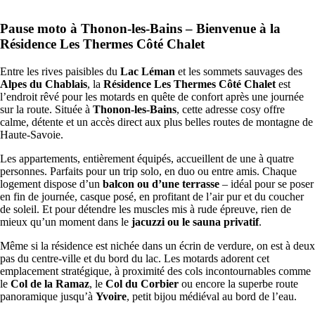
Pause moto à Thonon-les-Bains – Bienvenue à la
Résidence Les Thermes Côté Chalet
Entre les rives paisibles du
Lac Léman
et les sommets sauvages des
Alpes du Chablais
, la
Résidence Les Thermes Côté Chalet
est
l’endroit rêvé pour les motards en quête de confort après une journée
sur la route. Située à
Thonon-les-Bains
, cette adresse cosy offre
calme, détente et un accès direct aux plus belles routes de montagne de
Haute-Savoie.
Les appartements, entièrement équipés, accueillent de une à quatre
personnes. Parfaits pour un trip solo, en duo ou entre amis. Chaque
logement dispose d’un
balcon ou d’une terrasse
– idéal pour se poser
en fin de journée, casque posé, en profitant de l’air pur et du coucher
de soleil. Et pour détendre les muscles mis à rude épreuve, rien de
mieux qu’un moment dans le
jacuzzi ou le sauna privatif
.
Même si la résidence est nichée dans un écrin de verdure, on est à deux
pas du centre-ville et du bord du lac. Les motards adorent cet
emplacement stratégique, à proximité des cols incontournables comme
le
Col de la Ramaz
, le
Col du Corbier
ou encore la superbe route
panoramique jusqu’à
Yvoire
, petit bijou médiéval au bord de l’eau.