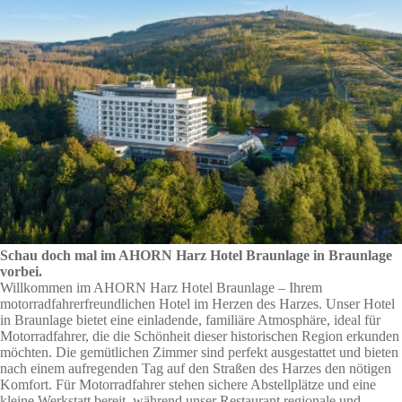
Schau doch mal im AHORN Harz Hotel Braunlage in Braunlage
vorbei.
Willkommen im AHORN Harz Hotel Braunlage – Ihrem
motorradfahrerfreundlichen Hotel im Herzen des Harzes. Unser Hotel
in Braunlage bietet eine einladende, familiäre Atmosphäre, ideal für
Motorradfahrer, die die Schönheit dieser historischen Region erkunden
möchten. Die gemütlichen Zimmer sind perfekt ausgestattet und bieten
nach einem aufregenden Tag auf den Straßen des Harzes den nötigen
Komfort. Für Motorradfahrer stehen sichere Abstellplätze und eine
kleine Werkstatt bereit, während unser Restaurant regionale und