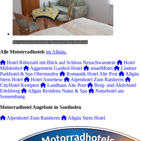
Our motorcyclist-friendly Alpenhotel Zum Ratsherrn
Alle Mototrradhotels
im Allgäu.
Hotel Rübezahl mit Blick auf Schloss Neuschwanstein
Hotel
Mühlenhof
Aggenstein Gasthof-Hotel
smartMotel
Lindner
Parkhotel & Spa Oberstaufen
Romantik Hotel Alte Post
Allgäu
Stern Hotel
Hotel Anneliese
Alpenhotel Zum Ratsherrn
CityHotel Kempten
Landhaus Alte Post
Berg- und Aktivhotel
Edelsberg
Allgäu Residenz Natur & Spa
Naturhotel am
Sonnenhang
Motorradhotel Angebote in Sonthofen
Alpenhotel Zum Ratsherrn
Allgäu Stern Hotel