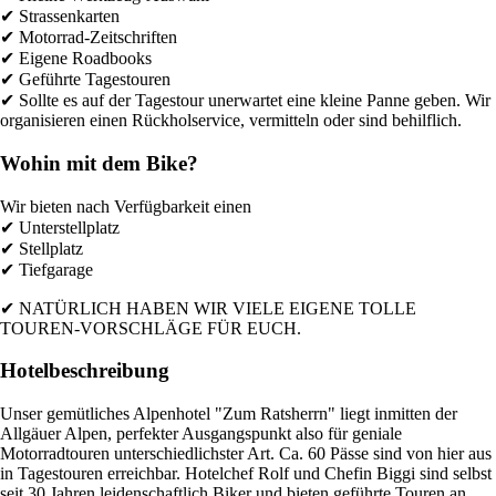
✔ Strassenkarten
✔ Motorrad-Zeitschriften
✔ Eigene Roadbooks
✔ Geführte Tagestouren
✔ Sollte es auf der Tagestour unerwartet eine kleine Panne geben. Wir
organisieren einen Rückholservice, vermitteln oder sind behilflich.
Wohin mit dem Bike?
Wir bieten nach Verfügbarkeit einen
✔ Unterstellplatz
✔ Stellplatz
✔ Tiefgarage
✔ NATÜRLICH HABEN WIR VIELE EIGENE TOLLE
TOUREN-VORSCHLÄGE FÜR EUCH.
Hotelbeschreibung
Unser gemütliches Alpenhotel "Zum Ratsherrn" liegt inmitten der
Allgäuer Alpen, perfekter Ausgangspunkt also für geniale
Motorradtouren unterschiedlichster Art. Ca. 60 Pässe sind von hier aus
in Tagestouren erreichbar. Hotelchef Rolf und Chefin Biggi sind selbst
seit 30 Jahren leidenschaftlich Biker und bieten geführte Touren an.