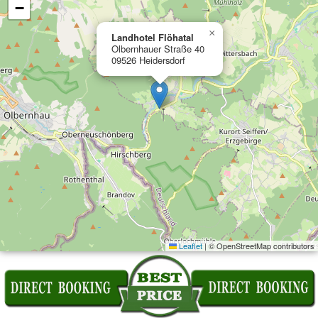
−
×
Landhotel Flöhatal
Olbernhauer Straße 40
09526 Heidersdorf
Leaflet
|
© OpenStreetMap contributors