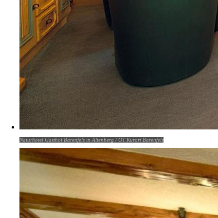
Naturhotel Gasthof Bärenfels in Altenberg / OT Kurort Bärenfels