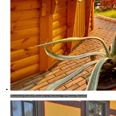
Naturhotel Gasthof Bärenfels in Altenberg / OT Kurort Bärenfels