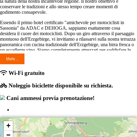
la natura della nostra incantevole regione. Il nostro obiettivo è
conservare le tradizioni e allo stesso tempo creare momenti di
godimento consapevole.
Essendo il primo hotel certificato "amichevole per motociclisti in
Sassonia" da ADAC e DEHOGA, sappiamo esattamente cosa
desidera il cuore dei motociclisti. Dopo un giro attraverso il paesaggio
montuoso dell'Erzgebirge, vi invitiamo a rilassarvi sulla nostra terrazza
panoramica con cucina tradizionale dell'Erzgebirge, una birra fresca o
un eccellente vino. Siamo completamente attrezzati per soddisfare le
vostre esigenze e offriamo tutto ciò che è necessario per un soggiorno
Mehr...
senza preoccupazioni: garage, parcheggi per rimorchi, locali asciutti,
attrezzature per la pulizia e utensili SOS, oltre a numerosi consigli per i
tour e informazioni dettagliate per i motociclisti. Inoltre, vi forniamo
Wi-Fi gratuito
gratuitamente mappe dei tour, e in caso di necessità, le nostre aziende
partner sono pronte ad assistervi.
Noleggio biciclette disponibile su richiesta.
Non vediamo l'ora di accogliervi e vi auguriamo sempre un buon
Cani ammessi previa prenotazione!
viaggio - Jan Kempe & team del Natur-Hotel "Gasthof Bärenfels".
+
−