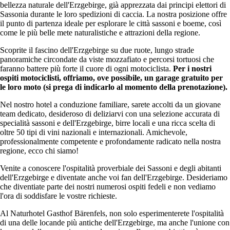
bellezza naturale dell'Erzgebirge, già apprezzata dai principi elettori di
Sassonia durante le loro spedizioni di caccia. La nostra posizione offre
il punto di partenza ideale per esplorare le città sassoni e boeme, così
come le più belle mete naturalistiche e attrazioni della regione.
Scoprite il fascino dell'Erzgebirge su due ruote, lungo strade
panoramiche circondate da viste mozzafiato e percorsi tortuosi che
faranno battere più forte il cuore di ogni motociclista.
Per i nostri
ospiti motociclisti, offriamo, ove possibile, un garage gratuito per
le loro moto (si prega di indicarlo al momento della prenotazione).
Nel nostro hotel a conduzione familiare, sarete accolti da un giovane
team dedicato, desideroso di deliziarvi con una selezione accurata di
specialità sassoni e dell'Erzgebirge, birre locali e una ricca scelta di
oltre 50 tipi di vini nazionali e internazionali. Amichevole,
professionalmente competente e profondamente radicato nella nostra
regione, ecco chi siamo!
Venite a conoscere l'ospitalità proverbiale dei Sassoni e degli abitanti
dell'Erzgebirge e diventate anche voi fan dell'Erzgebirge. Desideriamo
che diventiate parte dei nostri numerosi ospiti fedeli e non vediamo
l'ora di soddisfare le vostre richieste.
Al Naturhotel Gasthof Bärenfels, non solo esperimenterete l'ospitalità
di una delle locande più antiche dell'Erzgebirge, ma anche l'unione con