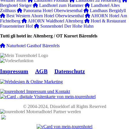
Wettiner Höhe
Landhotel Flöhatal
Landhotel zu Heidelberg
Berghotel Steiger
Landhotel zum Hammer
Landhotel Altes
Zollhaus
Panorama Hotel Oberwiesenthal
Landhaus Bergidyll
Best Western Ahorn Hotel Oberwiesenthal
AHORN Hotel Am
Fichtelberg
AHORN Waldhotel Altenberg
Hotel & Restaurant
Frauensteiner Hof
Sonnenhotel Der Hohe Hahn
Tutti gli hotel in: Altenberg / OT Kurort Bärenfels
Naturhotel Gasthof Bärenfels
Impressum
AGB
Datenschutz
© 2004-2024, Düsseldorf all Rights Reserved
Diventa partner di Tourenhotel