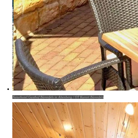
Naturhotel Gasthof Bärenfels in Altenberg / OT Kurort Bärenfels