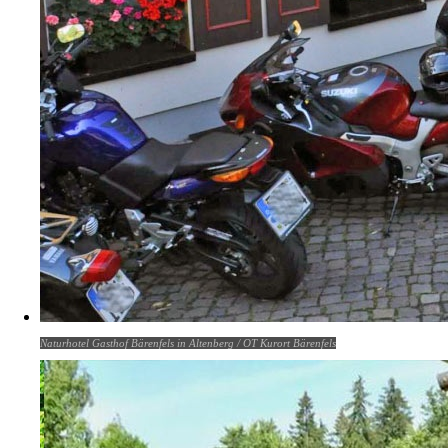
Naturhotel Gasthof Bärenfels in Altenberg / OT Kurort Bärenfels