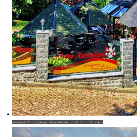
Naturhotel Gasthof Bärenfels in Altenberg / OT Kurort Bärenfels