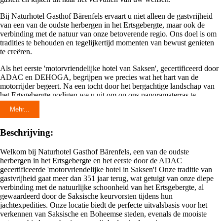
Bij Naturhotel Gasthof Bärenfels ervaart u niet alleen de gastvrijheid
van een van de oudste herbergen in het Ertsgebergte, maar ook de
verbinding met de natuur van onze betoverende regio. Ons doel is om
tradities te behouden en tegelijkertijd momenten van bewust genieten
te creëren.
Als het eerste 'motorvriendelijke hotel van Saksen', gecertificeerd door
ADAC en DEHOGA, begrijpen we precies wat het hart van de
motorrijder begeert. Na een tocht door het bergachtige landschap van
het Ertsgebergte nodigen we u uit om op ons panoramaterras te
ontspannen met traditionele Ertsgebergse keuken, een koel biertje of
Mehr...
een voortreffelijke wijn. We zijn volledig uitgerust om aan uw
behoeften te voldoen en bieden alles wat nodig is voor een zorgeloos
verblijf: garages, parkeerplaatsen voor aanhangers, droogruimtes,
Beschrijving:
schoonmaakgereedschap en -middelen, SOS-gereedschap, evenals
talrijke toertips en uitgebreide motorinformatie. Bovendien krijgt u bij
Welkom bij Naturhotel Gasthof Bärenfels, een van de oudste
ons gratis toerkaarten, en in geval van nood staan onze
herbergen in het Ertsgebergte en het eerste door de ADAC
partnerbedrijven klaar om te helpen.
gecertificeerde 'motorvriendelijke hotel in Saksen'! Onze traditie van
gastvrijheid gaat meer dan 351 jaar terug, wat getuigt van onze diepe
We kijken uit naar uw bezoek en wensen u altijd een goede reis - Jan
verbinding met de natuurlijke schoonheid van het Ertsgebergte, al
Kempe & team van Natur-Hotel "Gasthof Bärenfels".
gewaardeerd door de Saksische keurvorsten tijdens hun
jachtexpedities. Onze locatie biedt de perfecte uitvalsbasis voor het
verkennen van Saksische en Boheemse steden, evenals de mooiste