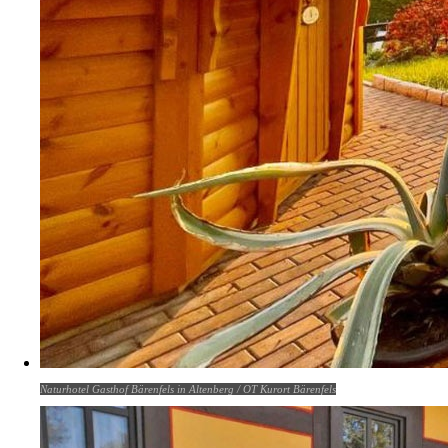
Naturhotel Gasthof Bärenfels in Altenberg / OT Kurort Bärenfels