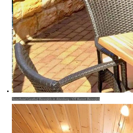
Naturhotel Gasthof Bärenfels in Altenberg / OT Kurort Bärenfels