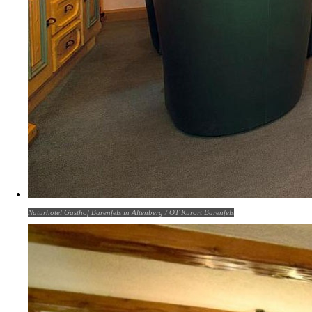
Naturhotel Gasthof Bärenfels in Altenberg / OT Kurort Bärenfels