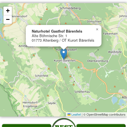
+
−
×
Naturhotel Gasthof Bärenfels
Alte Böhmische Str. 1
01773 Altenberg / OT Kurort Bärenfels
Leaflet
|
© OpenStreetMap contributors