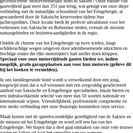
gecertificeerde 'motorvriendelijke hotel in Saksen'! Onze traditie van
gastvrijheid gaat meer dan 351 jaar terug, wat getuigt van onze diepe
verbinding met de natuurlijke schoonheid van het Ertsgebergte, al
gewaardeerd door de Saksische keurvorsten tijdens hun
jachtexpedities. Onze locatie biedt de perfecte uitvalsbasis voor het
verkennen van Saksische en Boheemse steden, evenals de mooiste
natuurgebieden en bezienswaardigheden in de regio.
Ontdek de charme van het Ertsgebergte op twee wielen, langs
schilderachtige wegen omgeven door adembenemende uitzichten en
bochtige routes die elke motorrijder's hart sneller doen kloppen.
Speciaal voor onze motorrijdende gasten bieden we, indien
mogelijk, gratis garageplaatsen aan voor hun motoren (gelieve dit
bij het boeken te vermelden).
In ons familiegerunde hotel wordt u verwelkomd door een jong,
toegewijd team dat u wil verrassen met een zorgvuldig geselecteerd
aanbod van Saksische en Ertsgebergse specialiteiten, lokale bieren en
een indrukwekkende selectie van meer dan 50 soorten nationale en
internationale wijnen. Vriendelijkheid, professionele competentie en
een sterke verbinding met onze thuisregio kenmerken onze service.
Maak kennis met de spreekwoordelijke gezelligheid van de Saksen en
de mensen uit het Ertsgebergte en word zelf een fan van het
Ertsgebergte. We hopen dat u deel gaat uitmaken van onze vele trouwe
gasten en kijken uit naar het vervullen van uw wensen.