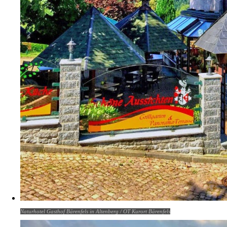
Naturhotel Gasthof Bärenfels in Altenberg / OT Kurort Bärenfels