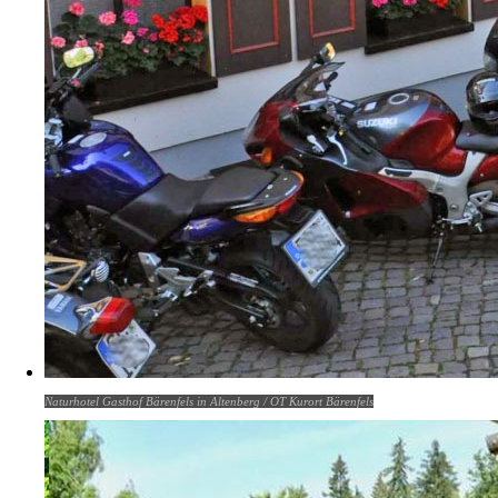
Naturhotel Gasthof Bärenfels in Altenberg / OT Kurort Bärenfels