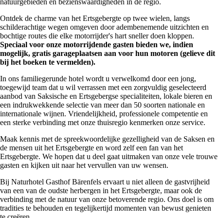
natuurgebieden en bezienswaardigheden in de regio.
Ontdek de charme van het Ertsgebergte op twee wielen, langs
schilderachtige wegen omgeven door adembenemende uitzichten en
bochtige routes die elke motorrijder's hart sneller doen kloppen.
Speciaal voor onze motorrijdende gasten bieden we, indien
mogelijk, gratis garageplaatsen aan voor hun motoren (gelieve dit
bij het boeken te vermelden).
In ons familiegerunde hotel wordt u verwelkomd door een jong,
toegewijd team dat u wil verrassen met een zorgvuldig geselecteerd
aanbod van Saksische en Ertsgebergse specialiteiten, lokale bieren en
een indrukwekkende selectie van meer dan 50 soorten nationale en
internationale wijnen. Vriendelijkheid, professionele competentie en
een sterke verbinding met onze thuisregio kenmerken onze service.
Maak kennis met de spreekwoordelijke gezelligheid van de Saksen en
de mensen uit het Ertsgebergte en word zelf een fan van het
Ertsgebergte. We hopen dat u deel gaat uitmaken van onze vele trouwe
gasten en kijken uit naar het vervullen van uw wensen.
Bij Naturhotel Gasthof Bärenfels ervaart u niet alleen de gastvrijheid
van een van de oudste herbergen in het Ertsgebergte, maar ook de
verbinding met de natuur van onze betoverende regio. Ons doel is om
tradities te behouden en tegelijkertijd momenten van bewust genieten
te creëren.