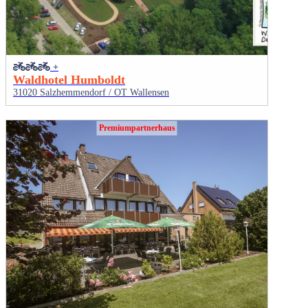
+
Waldhotel Humboldt
31020 Salzhemmendorf / OT Wallensen
Premiumpartnerhaus