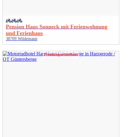
Pension Haus Sonneck mit Ferienwohnung
und Ferienhaus
38709 Wildemann
Premiumpartnerhaus