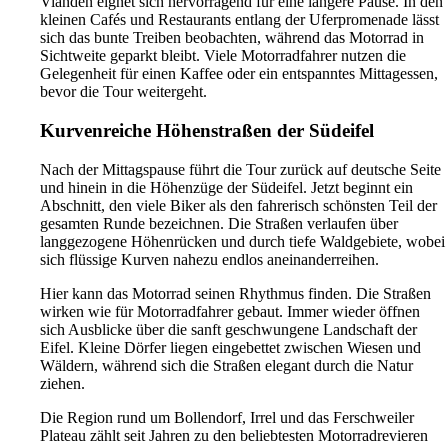
Vianden eignet sich hervorragend für eine längere Pause. In den
kleinen Cafés und Restaurants entlang der Uferpromenade lässt
sich das bunte Treiben beobachten, während das Motorrad in
Sichtweite geparkt bleibt. Viele Motorradfahrer nutzen die
Gelegenheit für einen Kaffee oder ein entspanntes Mittagessen,
bevor die Tour weitergeht.
Kurvenreiche Höhenstraßen der Südeifel
Nach der Mittagspause führt die Tour zurück auf deutsche Seite
und hinein in die Höhenzüge der Südeifel. Jetzt beginnt ein
Abschnitt, den viele Biker als den fahrerisch schönsten Teil der
gesamten Runde bezeichnen. Die Straßen verlaufen über
langgezogene Höhenrücken und durch tiefe Waldgebiete, wobei
sich flüssige Kurven nahezu endlos aneinanderreihen.
Hier kann das Motorrad seinen Rhythmus finden. Die Straßen
wirken wie für Motorradfahrer gebaut. Immer wieder öffnen
sich Ausblicke über die sanft geschwungene Landschaft der
Eifel. Kleine Dörfer liegen eingebettet zwischen Wiesen und
Wäldern, während sich die Straßen elegant durch die Natur
ziehen.
Die Region rund um Bollendorf, Irrel und das Ferschweiler
Plateau zählt seit Jahren zu den beliebtesten Motorradrevieren