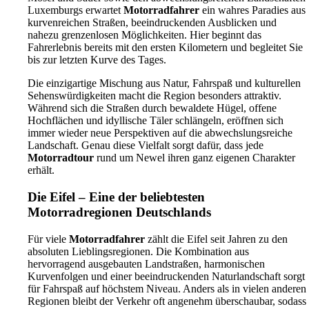
Gerichte. Auch vegetarische und vegane Speisen gehören zum
Luxemburgs erwartet
Motorradfahrer
ein wahres Paradies aus
Angebot. Nach einem langen Tag auf dem Motorrad gibt es kaum
kurvenreichen Straßen, beeindruckenden Ausblicken und
etwas Schöneres, als gemeinsam bei gutem Essen die Erlebnisse des
nahezu grenzenlosen Möglichkeiten. Hier beginnt das
Tages auszutauschen und die nächsten Tourenziele zu planen.
Fahrerlebnis bereits mit den ersten Kilometern und begleitet Sie
bis zur letzten Kurve des Tages.
Motorradhotel zwischen Trier, Bitburg und
Die einzigartige Mischung aus Natur, Fahrspaß und kulturellen
Luxemburg
Sehenswürdigkeiten macht die Region besonders attraktiv.
Während sich die Straßen durch bewaldete Hügel, offene
Die besondere Lage des Zenners Landhotels macht das Haus zu einem
Hochflächen und idyllische Täler schlängeln, eröffnen sich
idealen Ausgangspunkt für zahlreiche Motorraderlebnisse. Trier, die
immer wieder neue Perspektiven auf die abwechslungsreiche
älteste Stadt Deutschlands, ist ebenso schnell erreichbar wie die
Landschaft. Genau diese Vielfalt sorgt dafür, dass jede
abwechslungsreichen Strecken rund um Bitburg oder die
Motorradtour
rund um Newel ihren ganz eigenen Charakter
landschaftlich reizvollen Straßen Luxemburgs. Dadurch eröffnen sich
erhält.
nahezu unbegrenzte Möglichkeiten für Tagesausflüge und mehrtägige
Motorradreisen.
Die Eifel – Eine der beliebtesten
Motorradregionen Deutschlands
Ob entlang der Mosel, durch die Südeifel, über die Höhenzüge der
Eifel oder durch die beeindruckenden Landschaften Luxemburgs –
Für viele
Motorradfahrer
zählt die Eifel seit Jahren zu den
jede Tour beginnt direkt vor der Hoteltür. Die zentrale Lage spart lange
absoluten Lieblingsregionen. Die Kombination aus
Anfahrtswege und ermöglicht es Motorradfahrern, vom ersten
hervorragend ausgebauten Landstraßen, harmonischen
Kilometer an Fahrspaß und Landschaft zu genießen.
Kurvenfolgen und einer beeindruckenden Naturlandschaft sorgt
für Fahrspaß auf höchstem Niveau. Anders als in vielen anderen
Ihr Motorradhotel in Newel für
Regionen bleibt der Verkehr oft angenehm überschaubar, sodass