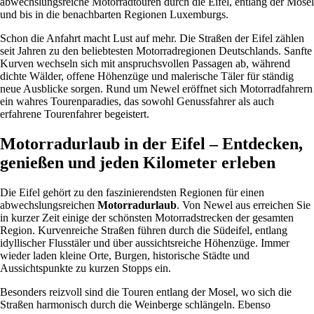
abwechslungsreiche Motorradtouren durch die Eifel, entlang der Mosel
und bis in die benachbarten Regionen Luxemburgs.
Schon die Anfahrt macht Lust auf mehr. Die Straßen der Eifel zählen
seit Jahren zu den beliebtesten Motorradregionen Deutschlands. Sanfte
Kurven wechseln sich mit anspruchsvollen Passagen ab, während
dichte Wälder, offene Höhenzüge und malerische Täler für ständig
neue Ausblicke sorgen. Rund um Newel eröffnet sich Motorradfahrern
ein wahres Tourenparadies, das sowohl Genussfahrer als auch
erfahrene Tourenfahrer begeistert.
Motorradurlaub in der Eifel – Entdecken,
genießen und jeden Kilometer erleben
Die Eifel gehört zu den faszinierendsten Regionen für einen
abwechslungsreichen
Motorradurlaub
. Von Newel aus erreichen Sie
in kurzer Zeit einige der schönsten Motorradstrecken der gesamten
Region. Kurvenreiche Straßen führen durch die Südeifel, entlang
idyllischer Flusstäler und über aussichtsreiche Höhenzüge. Immer
wieder laden kleine Orte, Burgen, historische Städte und
Aussichtspunkte zu kurzen Stopps ein.
Besonders reizvoll sind die Touren entlang der Mosel, wo sich die
Straßen harmonisch durch die Weinberge schlängeln. Ebenso