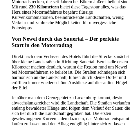
Motorradstrecken, die seit Jahren bei Bikern äußerst beliebt sind.
Mit rund
230 Kilometern
bietet diese Tagestour alles, was das
Herz eines Motorradfahrers begehrt: flüssige
Kurvenkombinationen, beeindruckende Landschaften, wenig
Verkehr und zahlreiche Möglichkeiten für unvergessliche
Fotostopps.
Von Newel durch das Sauertal – Der perfekte
Start in den Motorradtag
Direkt nach dem Verlassen des Hotels führt die Strecke zunächst
über kleine Landstraßen in Richtung Sauertal. Bereits die ersten
Kilometer machen deutlich, warum die Region rund um Newel
bei Motorradfahrern so beliebt ist. Die Straßen schmiegen sich
harmonisch an die Landschaft, führen durch kleine Dörfer und
eröffnen immer wieder schöne Ausblicke auf die sanften Hügel
der Eifel.
Je näher man dem Grenzgebiet zu Luxemburg kommt, desto
abwechslungsreicher wird die Landschaft. Die Straßen verlaufen
entlang bewaldeter Hänge und folgen dem Verlauf der Sauer, die
sich tief durch die Landschaft gegraben hat. Die ersten
geschwungenen Kurven laden dazu ein, das Motorrad entspannt
laufen zu lassen und den Alltag endgültig hinter sich zu lassen.