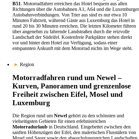
der man gerne länger verweilt.
B51
. Motorradfahrer erreichen das Hotel bequem aus allen
Richtungen über die Autobahnen A1, A64 und die Luxemburger
Gerade nach einer ausgedehnten Motorradtour weiß man eine
Autobahnverbindungen. Von Trier aus sind es nur etwa 10
freundliche Begrüßung, ein gemütliches Zimmer und einen
Minuten Fahrzeit, während Gäste aus Luxemburg das Hotel in
angenehmen Abend besonders zu schätzen. Die entspannte Stimmung
rund 20 bis 30 Minuten erreichen. Die letzten Kilometer führen
des Hauses macht es leicht, abzuschalten und neue Kraft für die
über angenehm zu fahrende Landstraßen durch die reizvolle
nächste Tour zu sammeln. Viele Gäste kehren deshalb immer wieder
Landschaft der Südeifel. Kostenfreie Parkplätze stehen direkt
zurück und machen das Hotel zu ihrem festen Ausgangspunkt für
vor und hinter dem Hotel zur Verfügung, sodass einer
Motorradreisen durch die Eifel.
entspannten Ankunft mit dem Motorrad nichts im Wege steht.
Regionale Küche und ein gelungener Start
►
Region
in den Motorradtag
Motorradfahren rund um Newel –
Bevor die nächste Tour beginnt, erwartet die Gäste ein reichhaltiges
Kurven, Panoramen und grenzenlose
Frühstücksbuffet. Frische Backwaren, regionale Produkte und eine
abwechslungsreiche Auswahl sorgen für die nötige Energie, um die
Freiheit zwischen Eifel, Mosel und
Straßen der Eifel, die Moselregion oder Luxemburg entspannt zu
Luxemburg
erkunden. Wer früh starten möchte, profitiert von den großzügigen
Frühstückszeiten und kann auf Wunsch sogar ein Lunchpaket für
unterwegs erhalten.
Die Region rund um
Newel
gehört zu den schönsten und
vielseitigsten Gebieten für einen erlebnisreichen
Am Abend lädt das hoteleigene Restaurant dazu ein, den Tag in
Motorradurlaub
in Deutschland. Eingebettet zwischen den
angenehmer Atmosphäre ausklingen zu lassen. Die Küche legt Wert
sanften Höhenzügen der Eifel, den malerischen Flusstälern von
auf frische Zutaten, regionale Spezialitäten und hausgemachte
Mosel und Sauer sowie den abwechslungsreichen Landschaften