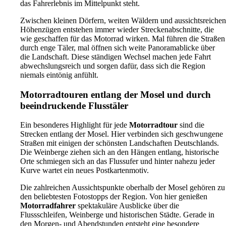
unvergessliche Touren durch die Eifel
das Fahrerlebnis im Mittelpunkt steht.
Zwischen kleinen Dörfern, weiten Wäldern und aussichtsreichen
Das
Zenners Landhotel in Newel
verbindet alles, was
Höhenzügen entstehen immer wieder Streckenabschnitte, die
Motorradfahrer für einen gelungenen Aufenthalt benötigen: eine
wie geschaffen für das Motorrad wirken. Mal führen die Straßen
hervorragende Lage mitten in einer der schönsten Motorradregionen
durch enge Täler, mal öffnen sich weite Panoramablicke über
Deutschlands, komfortable Zimmer, motorradfreundliche
die Landschaft. Diese ständigen Wechsel machen jede Fahrt
Parkmöglichkeiten, herzliche Gastfreundschaft und eine
abwechslungsreich und sorgen dafür, dass sich die Region
ausgezeichnete regionale Küche. Die Nähe zu Trier, Bitburg,
niemals eintönig anfühlt.
Luxemburg und den schönsten Straßen der Eifel macht dieses
Motorradhotel
zu einer hervorragenden Wahl für alle, die ihren
Motorradtouren entlang der Mosel und durch
nächsten
Motorradurlaub in der Eifel
planen.
beeindruckende Flusstäler
Wer kurvenreiche Straßen, beeindruckende Natur, entspannte Abende
und echte Gastfreundschaft sucht, findet im Zenners Landhotel den
Ein besonderes Highlight für jede
Motorradtour
sind die
perfekten Ausgangspunkt für unvergessliche Erlebnisse auf dem
Strecken entlang der Mosel. Hier verbinden sich geschwungene
Motorrad.
Straßen mit einigen der schönsten Landschaften Deutschlands.
Die Weinberge ziehen sich an den Hängen entlang, historische
Orte schmiegen sich an das Flussufer und hinter nahezu jeder
Kurve wartet ein neues Postkartenmotiv.
Die zahlreichen Aussichtspunkte oberhalb der Mosel gehören zu
den beliebtesten Fotostopps der Region. Von hier genießen
Motorradfahrer
spektakuläre Ausblicke über die
Flussschleifen, Weinberge und historischen Städte. Gerade in
den Morgen- und Abendstunden entsteht eine besondere