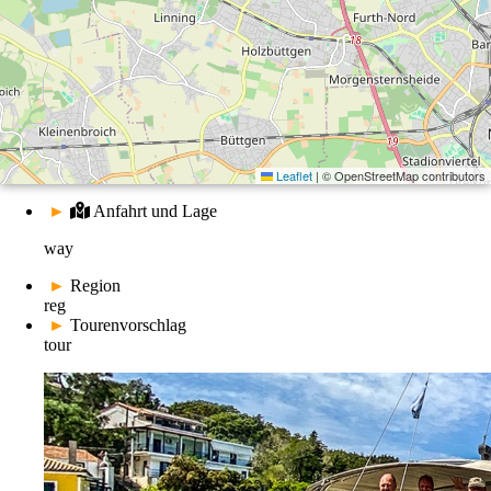
Leaflet
|
© OpenStreetMap contributors
►
Anfahrt und Lage
way
►
Region
reg
►
Tourenvorschlag
tour