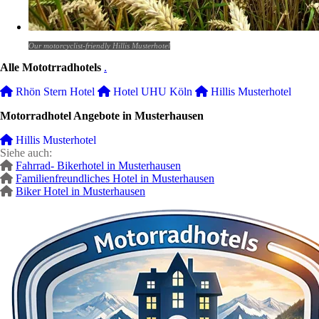
Our motorcyclist-friendly Hillis Musterhotel
Alle Mototrradhotels
.
Rhön Stern Hotel
Hotel UHU Köln
Hillis Musterhotel
Motorradhotel Angebote in Musterhausen
Hillis Musterhotel
Siehe auch:
Fahrrad- Bikerhotel in Musterhausen
Familienfreundliches Hotel in Musterhausen
Biker Hotel in Musterhausen