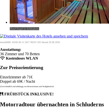
Hotel Engel in Schluderns
loesch6085 10166 06.11.2017 90255 503 Aktual:29.08.2020
Ausstattung:
36 Zimmer und 70 Betten
Kostenloses WLAN
Zur Preisorientierung
Einzelzimmer ab 71€
Doppel ab 69€ / Nacht
(Unverbindlich und abhängig von Reisezeitraum und Verfügbarkeit)
FRÜHSTÜCK INKLUSIVE!
Motorradtour übernachten in Schluderns