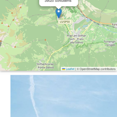
39020 Schluderns
Leaflet
|
© OpenStreetMap contributors