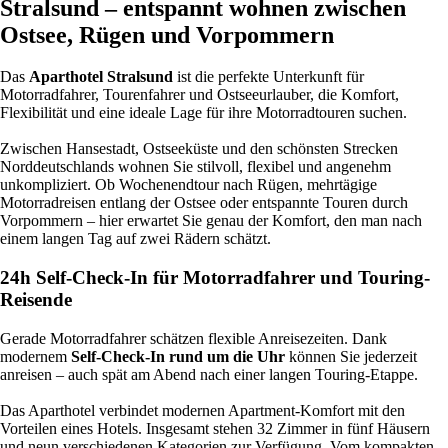
Stralsund – entspannt wohnen zwischen
Ostsee, Rügen und Vorpommern
Das
Aparthotel Stralsund
ist die perfekte Unterkunft für
Motorradfahrer, Tourenfahrer und Ostseeurlauber, die Komfort,
Flexibilität und eine ideale Lage für ihre Motorradtouren suchen.
Zwischen Hansestadt, Ostseeküste und den schönsten Strecken
Norddeutschlands wohnen Sie stilvoll, flexibel und angenehm
unkompliziert. Ob Wochenendtour nach Rügen, mehrtägige
Motorradreisen entlang der Ostsee oder entspannte Touren durch
Vorpommern – hier erwartet Sie genau der Komfort, den man nach
einem langen Tag auf zwei Rädern schätzt.
24h Self-Check-In für Motorradfahrer und Touring-
Reisende
Gerade Motorradfahrer schätzen flexible Anreisezeiten. Dank
modernem
Self-Check-In rund um die Uhr
können Sie jederzeit
anreisen – auch spät am Abend nach einer langen Touring-Etappe.
Das Aparthotel verbindet modernen Apartment-Komfort mit den
Vorteilen eines Hotels. Insgesamt stehen 32 Zimmer in fünf Häusern
und neun verschiedenen Kategorien zur Verfügung. Vom kompakten