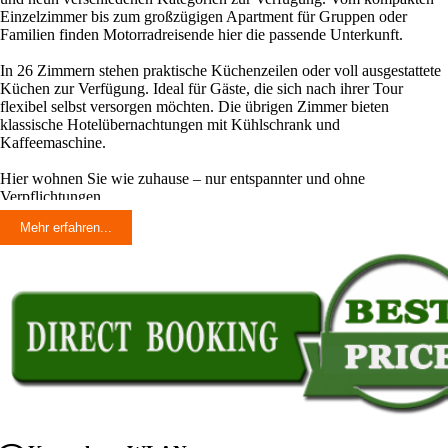
Einzelzimmer bis zum großzügigen Apartment für Gruppen oder
Familien finden Motorradreisende hier die passende Unterkunft.
In 26 Zimmern stehen praktische Küchenzeilen oder voll ausgestattete
Küchen zur Verfügung. Ideal für Gäste, die sich nach ihrer Tour
flexibel selbst versorgen möchten. Die übrigen Zimmer bieten
klassische Hotelübernachtungen mit Kühlschrank und
Kaffeemaschine.
Hier wohnen Sie wie zuhause – nur entspannter und ohne
Verpflichtungen.
Mehr erfahren...
Perfekter Ausgangspunkt für Motorradtouren an der
Ostsee
Die Region rund um Stralsund zählt zu den schönsten
Motorradregionen Norddeutschlands. Weite Landstraßen, maritime
Landschaften, entspannte Küstenetappen und kurvige Strecken
machen jede Tour zu einem besonderen Erlebnis.
Vom Aparthotel Stralsund erreichen Sie innerhalb kurzer Zeit die Insel
Rügen mit ihren traumhaften Küstenstraßen, die Rügensche Schweiz,
die Boddenlandschaft oder Fischland-Darß. Auch Touren Richtung
Usedom oder entlang der Ostseeküste lassen sich von hier ideal starten.