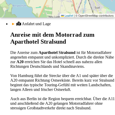
Das Aparthotel Stralsund bietet eine angenehme Mischung aus
Hotelkomfort und Apartment-Wohnen. Größere Apartments bieten
ausreichend Platz für kleine Motorradgruppen, Freunde oder Familien.
Leaflet
|
© OpenStreetMap contributors
Wer mehrere Tage in der Region unterwegs ist, profitiert besonders
►
Anfahrt und Lage
von den großzügigen Wohnbereichen und den praktischen Küchen.
Die Außenanlage mit Terrasse und Grillplatz lädt zusätzlich dazu ein,
Anreise mit dem Motorrad zum
den Abend nach einer langen Tour entspannt ausklingen zu lassen.
Aparthotel Stralsund
Stralsund erleben – Hansestadt, Hafenflair und
Ostseeurlaub
Die Anreise zum
Aparthotel Stralsund
ist für Motorradfahrer
angenehm entspannt und unkompliziert. Durch die direkte Nähe
Neben beeindruckenden Motorradtouren bietet Stralsund selbst
zur
A20
erreichen Sie das Hotel schnell aus nahezu allen
zahlreiche Highlights. Die historische Altstadt mit ihrer berühmten
Richtungen Deutschlands und Skandinaviens.
Backsteingotik gehört zum UNESCO-Weltkulturerbe und begeistert
mit maritimer Atmosphäre, kleinen Gassen und historischem
Von Hamburg führt die Strecke über die A1 und später über die
Hafenflair.
A20 entspannt Richtung Ostseeküste. Bereits kurz vor Stralsund
beginnt das typische Touring-Gefühl mit weiten Landschaften,
Auch Sehenswürdigkeiten wie das Ozeaneum, das Meeresmuseum,
langen Alleen und frischer Ostseeluft.
der Hansedom oder der Tierpark sorgen für abwechslungsreiche
Urlaubstage an der Ostsee.
Auch aus Berlin ist die Region bequem erreichbar. Über die A11
und anschließend die A20 gelangen Motorradfahrer ohne
Fahrradfreundliches Aparthotel in Stralsund für
stressigen Großstadtverkehr direkt nach Stralsund.
Radfahrer und E-Bikes