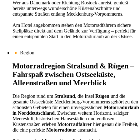
Wer aus Dänemark oder Richtung Rostock anreist, genießt
bereits unterwegs wunderschöne Küstenabschnitte und
Nicht nur Motorradfahrer profitieren von der hervorragenden Lage des
entspannte Straßen entlang Mecklenburg-Vorpommerns.
Aparthotels. Auch Radreisende und E-Bike-Fahrer finden hier ideale
Bedingungen für aktive Urlaubstage entlang der Ostseeküste.
Am Hotel angekommen stehen den Motorradfahrern sichere
Stellplätze direkt auf dem Gelände zur Verfügung – perfekt für
Als offizieller
Bett+Bike-Partner des ADFC
bietet das Aparthotel
einen entspannten Start in den Motorradurlaub an der Ostsee.
sichere Fahrradstellplätze, flexible E-Bike-Lademöglichkeiten und
einen abschließbaren Fahrradschuppen für hochwertige Fahrräder und
E-Bikes.
►
Region
Der nahegelegene Ostseeküstenradweg verbindet Stralsund mit Rügen,
Motorradregion Stralsund & Rügen –
der Boddenküste und zahlreichen Küstenorten entlang der Ostsee. Die
flachen Strecken und die maritime Landschaft machen die Region
Fahrspaß zwischen Ostseeküste,
besonders beliebt bei Radurlaubern.
Alleenstraßen und Meerblick
Aparthotel Stralsund – entspannter
Die Region rund um
Stralsund
, die Insel
Rügen
und die
Motorradurlaub an der Ostsee
gesamte Ostseeküste Mecklenburg-Vorpommerns gehört zu den
schönsten Gebieten für einen unvergesslichen
Motorradurlaub
Das
motorradfreundliche Aparthotel in Stralsund
verbindet
in Norddeutschland
. Zwischen weitem Horizont, salziger
moderne Apartments, flexible Anreise, sichere Stellplätze und
Meeresluft, historischen Hansestädten und endlosen
touringfreundlichen Komfort mit einer idealen Lage zwischen Ostsee,
Küstenstraßen erleben
Motorradfahrer
hier genau die Freiheit,
Rügen und Vorpommern.
die eine perfekte
Motorradtour
ausmacht.