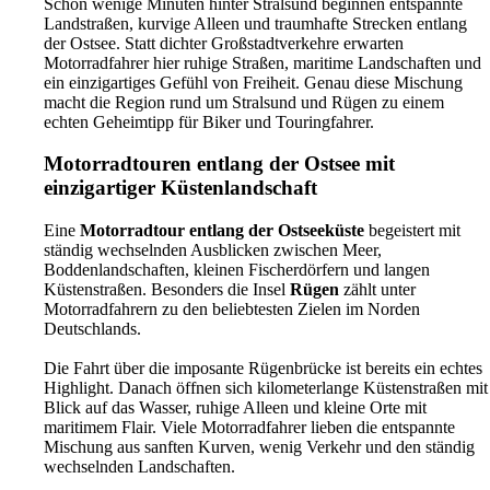
Ob Motorradreise, Ostseeurlaub, Wochenendtour oder aktiver Urlaub
Schon wenige Minuten hinter Stralsund beginnen entspannte
auf zwei Rädern – hier finden Motorradfahrer, Tourenfahrer und aktive
Landstraßen, kurvige Alleen und traumhafte Strecken entlang
Reisende eine entspannte Unterkunft mit viel Freiheit, Komfort und
der Ostsee. Statt dichter Großstadtverkehre erwarten
norddeutscher Gastfreundschaft.
Motorradfahrer hier ruhige Straßen, maritime Landschaften und
ein einzigartiges Gefühl von Freiheit. Genau diese Mischung
macht die Region rund um Stralsund und Rügen zu einem
echten Geheimtipp für Biker und Touringfahrer.
Motorradtouren entlang der Ostsee mit
einzigartiger Küstenlandschaft
Eine
Motorradtour entlang der Ostseeküste
begeistert mit
ständig wechselnden Ausblicken zwischen Meer,
Boddenlandschaften, kleinen Fischerdörfern und langen
Küstenstraßen. Besonders die Insel
Rügen
zählt unter
Motorradfahrern zu den beliebtesten Zielen im Norden
Deutschlands.
Die Fahrt über die imposante Rügenbrücke ist bereits ein echtes
Highlight. Danach öffnen sich kilometerlange Küstenstraßen mit
Blick auf das Wasser, ruhige Alleen und kleine Orte mit
maritimem Flair. Viele Motorradfahrer lieben die entspannte
Mischung aus sanften Kurven, wenig Verkehr und den ständig
wechselnden Landschaften.