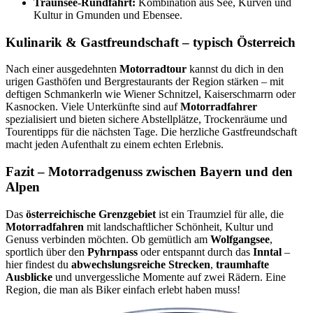
Traunsee-Rundfahrt:
Kombination aus See, Kurven und
Kultur in Gmunden und Ebensee.
Kulinarik & Gastfreundschaft – typisch Österreich
Nach einer ausgedehnten
Motorradtour
kannst du dich in den
urigen Gasthöfen und Bergrestaurants der Region stärken – mit
deftigen Schmankerln wie Wiener Schnitzel, Kaiserschmarrn oder
Kasnocken. Viele Unterkünfte sind auf
Motorradfahrer
spezialisiert und bieten sichere Abstellplätze, Trockenräume und
Tourentipps für die nächsten Tage. Die herzliche Gastfreundschaft
macht jeden Aufenthalt zu einem echten Erlebnis.
Fazit – Motorradgenuss zwischen Bayern und den
Alpen
Das
österreichische Grenzgebiet
ist ein Traumziel für alle, die
Motorradfahren
mit landschaftlicher Schönheit, Kultur und
Genuss verbinden möchten. Ob gemütlich am
Wolfgangsee
,
sportlich über den
Pyhrnpass
oder entspannt durch das
Inntal
–
hier findest du
abwechslungsreiche Strecken
,
traumhafte
Ausblicke
und unvergessliche Momente auf zwei Rädern. Eine
Region, die man als Biker einfach erlebt haben muss!