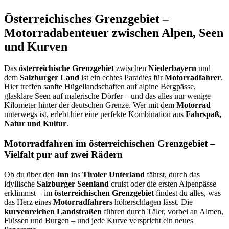
Österreichisches Grenzgebiet –
Motorradabenteuer zwischen Alpen, Seen
und Kurven
Das
österreichische Grenzgebiet
zwischen
Niederbayern
und
dem
Salzburger Land
ist ein echtes Paradies für
Motorradfahrer
.
Hier treffen sanfte Hügellandschaften auf alpine Bergpässe,
glasklare Seen auf malerische Dörfer – und das alles nur wenige
Kilometer hinter der deutschen Grenze. Wer mit dem
Motorrad
unterwegs ist, erlebt hier eine perfekte Kombination aus
Fahrspaß,
Natur und Kultur
.
Motorradfahren im österreichischen Grenzgebiet –
Vielfalt pur auf zwei Rädern
Ob du über den
Inn
ins
Tiroler Unterland
fährst, durch das
idyllische
Salzburger Seenland
cruist oder die ersten Alpenpässe
erklimmst – im
österreichischen Grenzgebiet
findest du alles, was
das Herz eines
Motorradfahrers
höherschlagen lässt. Die
kurvenreichen Landstraßen
führen durch Täler, vorbei an Almen,
Flüssen und Burgen – und jede Kurve verspricht ein neues