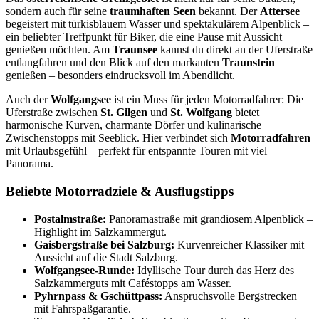
sondern auch für seine
traumhaften Seen
bekannt. Der
Attersee
begeistert mit türkisblauem Wasser und spektakulärem Alpenblick –
ein beliebter Treffpunkt für Biker, die eine Pause mit Aussicht
genießen möchten. Am
Traunsee
kannst du direkt an der Uferstraße
entlangfahren und den Blick auf den markanten
Traunstein
genießen – besonders eindrucksvoll im Abendlicht.
Auch der
Wolfgangsee
ist ein Muss für jeden Motorradfahrer: Die
Uferstraße zwischen
St. Gilgen
und
St. Wolfgang
bietet
harmonische Kurven, charmante Dörfer und kulinarische
Zwischenstopps mit Seeblick. Hier verbindet sich
Motorradfahren
mit Urlaubsgefühl – perfekt für entspannte Touren mit viel
Panorama.
Beliebte Motorradziele & Ausflugstipps
Postalmstraße:
Panoramastraße mit grandiosem Alpenblick –
Highlight im Salzkammergut.
Gaisbergstraße bei Salzburg:
Kurvenreicher Klassiker mit
Aussicht auf die Stadt Salzburg.
Wolfgangsee-Runde:
Idyllische Tour durch das Herz des
Salzkammerguts mit Caféstopps am Wasser.
Pyhrnpass & Gschüttpass:
Anspruchsvolle Bergstrecken
mit Fahrspaßgarantie.