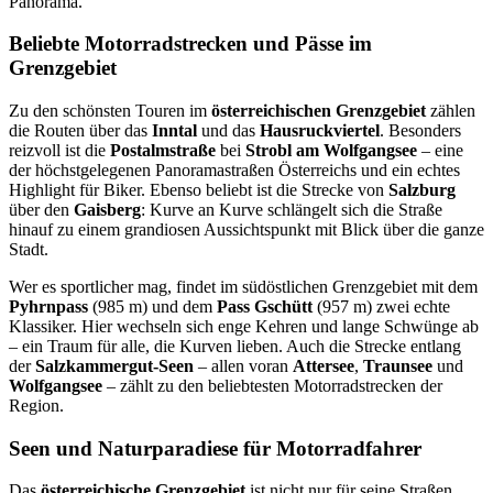
Panorama.
Beliebte Motorradstrecken und Pässe im
Grenzgebiet
Zu den schönsten Touren im
österreichischen Grenzgebiet
zählen
die Routen über das
Inntal
und das
Hausruckviertel
. Besonders
reizvoll ist die
Postalmstraße
bei
Strobl am Wolfgangsee
– eine
der höchstgelegenen Panoramastraßen Österreichs und ein echtes
Highlight für Biker. Ebenso beliebt ist die Strecke von
Salzburg
über den
Gaisberg
: Kurve an Kurve schlängelt sich die Straße
hinauf zu einem grandiosen Aussichtspunkt mit Blick über die ganze
Stadt.
Wer es sportlicher mag, findet im südöstlichen Grenzgebiet mit dem
Pyhrnpass
(985 m) und dem
Pass Gschütt
(957 m) zwei echte
Klassiker. Hier wechseln sich enge Kehren und lange Schwünge ab
– ein Traum für alle, die Kurven lieben. Auch die Strecke entlang
der
Salzkammergut-Seen
– allen voran
Attersee
,
Traunsee
und
Wolfgangsee
– zählt zu den beliebtesten Motorradstrecken der
Region.
Seen und Naturparadiese für Motorradfahrer
Das
österreichische Grenzgebiet
ist nicht nur für seine Straßen,