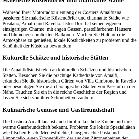
Malerische Küstendörfer und charmante Städte
Während Ihrer Motorradtour entlang der Costiera Amalfitana
passieren Sie malerische Küstendörfer und charmante Städte wie
Positano, Amalfi und Ravello. Jedes Dorf hat seinen eigenen
einzigartigen Charme, mit engen Gassen, pastellfarbenen Häusern
und blumengeschmückten Balkonen. Machen Sie Halt, um die
Atmosphäre zu genießen, lokale Köstlichkeiten zu probieren und die
Schönheit der Küste zu bewundern.
Kulturelle Schätze und historische Stätten
Die Amalfiküste ist reich an kulturellen Schätzen und historischen
Stätten. Besuchen Sie die prächtige Kathedrale von Amalfi,
erkunden Sie die historischen Gärten von Villa Cimbrone in Ravello
oder besichtigen Sie die archäologischen Stätten von Paestum in der
Nähe. Tauchen Sie ein in die reiche Geschichte der Region und
lassen Sie sich von ihrer Schönheit verzaubern.
Kulinarische Genüsse und Gastfreundschaft
Die Costiera Amalfitana ist auch für ihre köstliche Küche und ihre
warme Gastfreundschaft bekannt. Probieren Sie lokale Spezialitäten
wie frischen Fisch, Meeresfrüchte, hausgemachte Pasta und
Limoncello, einen Zitronenlikör, der aus den Zitronenhainen der