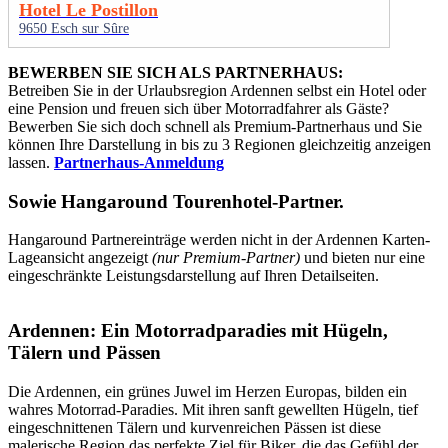
Hotel Le Postillon
9650 Esch sur Sûre
BEWERBEN SIE SICH ALS PARTNERHAUS:
Betreiben Sie in der Urlaubsregion Ardennen selbst ein Hotel oder
eine Pension und freuen sich über Motorradfahrer als Gäste?
Bewerben Sie sich doch schnell als Premium-Partnerhaus und Sie
können Ihre Darstellung in bis zu 3 Regionen gleichzeitig anzeigen
lassen.
Partnerhaus-Anmeldung
Sowie
Hangaround Tourenhotel-Partner
.
Hangaround Partnereinträge werden nicht in der Ardennen Karten-
Lageansicht angezeigt
(nur Premium-Partner)
und bieten nur eine
eingeschränkte Leistungsdarstellung auf Ihren Detailseiten.
Ardennen: Ein Motorradparadies mit Hügeln,
Tälern und Pässen
Die Ardennen, ein grünes Juwel im Herzen Europas, bilden ein
wahres Motorrad-Paradies. Mit ihren sanft gewellten Hügeln, tief
eingeschnittenen Tälern und kurvenreichen Pässen ist diese
malerische Region das perfekte Ziel für Biker, die das Gefühl der