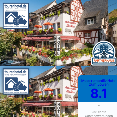
Moselromantik-Hotel
zum Löwen
8.1
""
238 echte
Gästebewertungen