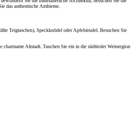
ewundern Sie die mittelalterliche Architektur, besuchen Sie die
Sie das authentische Ambiente.
füllte Teigtaschen), Speckknödel oder Apfelstrudel. Besuchen Sie
 charmante Altstadt. Tauchen Sie ein in die südtiroler Weinregion