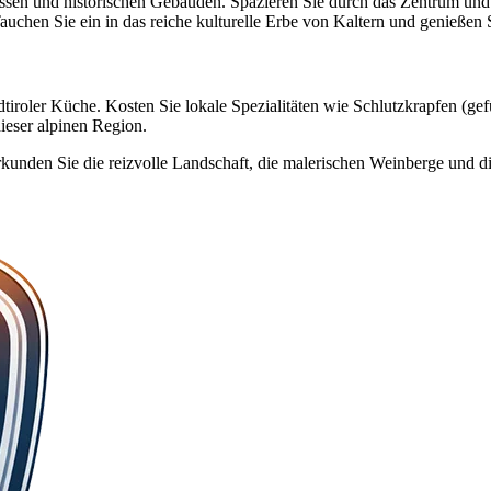
ssen und historischen Gebäuden. Spazieren Sie durch das Zentrum und b
auchen Sie ein in das reiche kulturelle Erbe von Kaltern und genießen 
dtiroler Küche. Kosten Sie lokale Spezialitäten wie Schlutzkrapfen (ge
ieser alpinen Region.
unden Sie die reizvolle Landschaft, die malerischen Weinberge und die