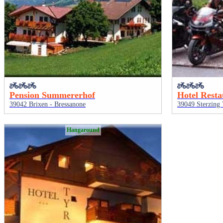
Pension Summererhof
Hotel Resta
39042 Brixen - Bressanone
39049 Sterzing 
Hangaround