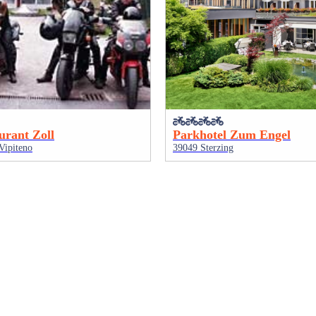
urant Zoll
Parkhotel Zum Engel
Vipiteno
39049 Sterzing