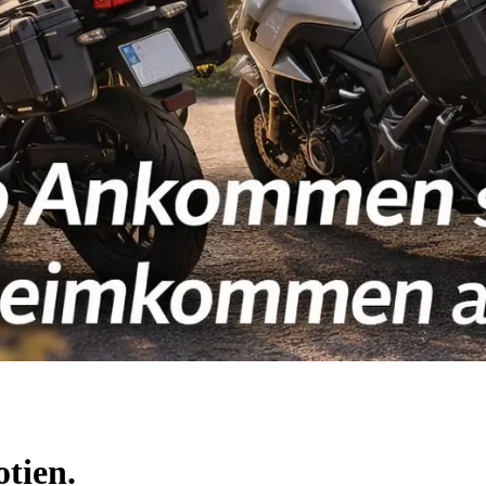
otien.