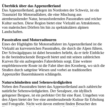
Überblick über das Appenzellerland
Das Appenzellerland, gelegen im Nordosten der Schweiz, ist ein
Traumziel für Motorradfahrer, die eine Mischung aus
atemberaubender Natur, herausfordernden Passstraßen und reicher
Kultur suchen. Diese Region bietet eine Vielzahl an Attraktionen,
von malerischen Dörfern bis hin zu spektakulären alpinen
Landschaften.
Passstraßen und Motorradtouren
Eines der Highlights für Motorradfahrer im Appenzellerland ist die
Vielzahl an kurvenreichen Passstraßen, die durch die Alpen führen.
Der Schwägalppass ist dabei besonders beliebt, da er tiefe Einblicke
in die beeindruckende Bergwelt bietet und mit seinen zahlreichen
Kurven für ein aufregendes Fahrerlebnis sorgt. Eine weitere
empfehlenswerte Route ist die Fahrt über den Kronberg, wo sich die
Straßen durch sattgrüne Wiesen und vorbei an traditionellen
Appenzeller Bauernhäusern schlängeln.
Naturschönheiten und Sehenswürdigkeiten
Neben den Passstraßen bietet das Appenzellerland auch zahlreiche
natürliche Sehenswürdigkeiten. Der Seealpsee, ein idyllisch
gelegener Bergsee, ist ein perfekter Ort für eine Rast. Umgeben von
den Alpen bietet der See eine atemberaubende Kulisse für Erholung
und Fotografie. Nicht weit davon entfernt finden Besucher den