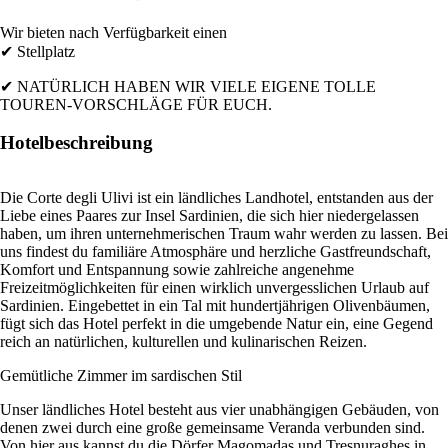
Wir bieten nach Verfügbarkeit einen
✔ Stellplatz
✔ NATÜRLICH HABEN WIR VIELE EIGENE TOLLE
TOUREN-VORSCHLÄGE FÜR EUCH.
Hotelbeschreibung
Die Corte degli Ulivi ist ein ländliches Landhotel, entstanden aus der
Liebe eines Paares zur Insel Sardinien, die sich hier niedergelassen
haben, um ihren unternehmerischen Traum wahr werden zu lassen. Bei
uns findest du familiäre Atmosphäre und herzliche Gastfreundschaft,
Komfort und Entspannung sowie zahlreiche angenehme
Freizeitmöglichkeiten für einen wirklich unvergesslichen Urlaub auf
Sardinien. Eingebettet in ein Tal mit hundertjährigen Olivenbäumen,
fügt sich das Hotel perfekt in die umgebende Natur ein, eine Gegend
reich an natürlichen, kulturellen und kulinarischen Reizen.
Gemütliche Zimmer im sardischen Stil
Unser ländliches Hotel besteht aus vier unabhängigen Gebäuden, von
denen zwei durch eine große gemeinsame Veranda verbunden sind.
Von hier aus kannst du die Dörfer Magomadas und Tresnuraghes in