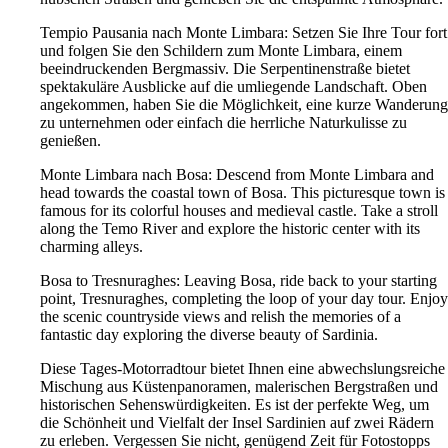
Tempio Pausania nach Monte Limbara: Setzen Sie Ihre Tour fort
und folgen Sie den Schildern zum Monte Limbara, einem
beeindruckenden Bergmassiv. Die Serpentinenstraße bietet
spektakuläre Ausblicke auf die umliegende Landschaft. Oben
angekommen, haben Sie die Möglichkeit, eine kurze Wanderung
zu unternehmen oder einfach die herrliche Naturkulisse zu
genießen.
Monte Limbara nach Bosa: Descend from Monte Limbara and
head towards the coastal town of Bosa. This picturesque town is
famous for its colorful houses and medieval castle. Take a stroll
along the Temo River and explore the historic center with its
charming alleys.
Bosa to Tresnuraghes: Leaving Bosa, ride back to your starting
point, Tresnuraghes, completing the loop of your day tour. Enjoy
the scenic countryside views and relish the memories of a
fantastic day exploring the diverse beauty of Sardinia.
Diese Tages-Motorradtour bietet Ihnen eine abwechslungsreiche
Mischung aus Küstenpanoramen, malerischen Bergstraßen und
historischen Sehenswürdigkeiten. Es ist der perfekte Weg, um
die Schönheit und Vielfalt der Insel Sardinien auf zwei Rädern
zu erleben. Vergessen Sie nicht, genügend Zeit für Fotostopps