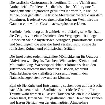
Die sardische Gastronomie ist berühmt für ihre Vielfalt und
Authentizität. Probieren Sie die köstlichen "Culurgiones",
handgemachte Teigtaschen gefüllt mit Kartoffeln, Käse und
Minze, oder genießen Sie frische Meeresfrüchte direkt aus dem
Mittelmeer. Begleitet von einem Glas lokalem Wein wird Ihr
Gaumen eine wahre Geschmacksexplosion erleben.
Sardinien beherbergt auch zahlreiche archäologische Schätze,
die Zeugnis von einer faszinierenden Vergangenheit ablegen.
Entdecken Sie die mysteriösen Nuraghen, prähistorische Türme
und Siedlungen, die über die Insel verstreut sind, sowie die
römischen Ruinen und phönizischen Stätten.
Die Insel bietet zudem unzählige Möglichkeiten für Outdoor-
Aktivitäten wie Segeln, Tauchen, Windsurfen, Klettern und
Mountainbiking. Wassersportliebhaber können sich an den
glitzernden Buchten und Buchten austoben, während
Naturliebhaber die vielfältige Flora und Fauna in den
Naturschutzgebieten bewundern können.
Egal ob Sie Ruhe und Entspannung suchen oder auf der Suche
nach Abenteuern sind, Sardinien ist der ideale Ort, um Ihre
Träume wahr werden zu lassen. Tauchen Sie ein in die Magie
dieser Insel, lernen Sie ihre gastfreundlichen Bewohner kennen
und lassen Sie sich von der einzigartigen Atmosphäre