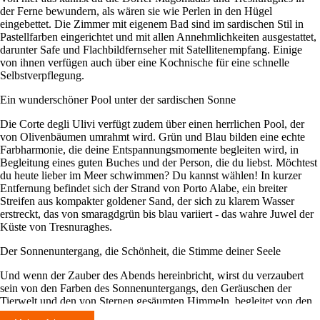
der Ferne bewundern, als wären sie wie Perlen in den Hügel
eingebettet. Die Zimmer mit eigenem Bad sind im sardischen Stil in
Pastellfarben eingerichtet und mit allen Annehmlichkeiten ausgestattet,
darunter Safe und Flachbildfernseher mit Satellitenempfang. Einige
von ihnen verfügen auch über eine Kochnische für eine schnelle
Selbstverpflegung.
Ein wunderschöner Pool unter der sardischen Sonne
Die Corte degli Ulivi verfügt zudem über einen herrlichen Pool, der
von Olivenbäumen umrahmt wird. Grün und Blau bilden eine echte
Farbharmonie, die deine Entspannungsmomente begleiten wird, in
Begleitung eines guten Buches und der Person, die du liebst. Möchtest
du heute lieber im Meer schwimmen? Du kannst wählen! In kurzer
Entfernung befindet sich der Strand von Porto Alabe, ein breiter
Streifen aus kompakter goldener Sand, der sich zu klarem Wasser
erstreckt, das von smaragdgrün bis blau variiert - das wahre Juwel der
Küste von Tresnuraghes.
Der Sonnenuntergang, die Schönheit, die Stimme deiner Seele
Und wenn der Zauber des Abends hereinbricht, wirst du verzaubert
sein von den Farben des Sonnenuntergangs, den Geräuschen der
Tierwelt und den von Sternen gesäumten Himmeln, begleitet von den
Düften von Zistrosen und Rosmarin. Für deinen nächsten Urlaub auf