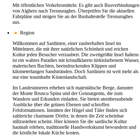
Mit öffentlichen Verkehrsmitteln: Es gibt auch Busverbindungen
von Alghero nach Tresnuraghes. Überprüfen Sie die aktuellen
Fahrpläne und steigen Sie an der Bushaltestelle Tresnuraghes
aus.
►
Region
Willkommen auf Sardinien, einer zauberhaften Insel im
Mittelmeer, die mit ihrer natürlichen Schönheit und reichen
Kultur jeden Besucher verzaubert. Die zweitgrößte Insel Italiens
ist ein wahres Paradies mit kristallklarem türkisfarbenem Wasser,
malerischen Buchten, beeindruckenden Klippen und
kilometerlangen Sandstränden. Doch Sardinien ist weit mehr als
nur eine traumhafte Küstenlandschaft.
Im Landesinneren erheben sich majestätische Berge, darunter
der Monte Bruncu Spina und der Gennargentu, die zum
Wandern und Erkunden einladen. Sie bieten atemberaubende
Ausblicke über die grünen Ebenen und schroffen
Felsformationen. Inmitten der Hügel und Täler finden sich
zahlreiche charmante Dörfer, in denen die Zeit scheinbar
stillzustehen scheint. Hier können Sie die sardische Kultur
hautnah erleben, traditionelle Handwerkskunst bewundern und
die köstliche lokale Küche kosten.