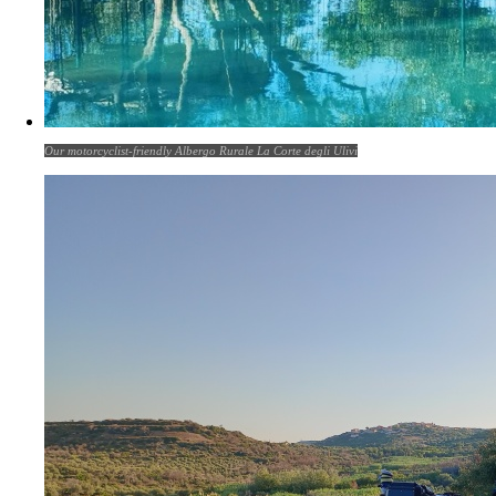
Our motorcyclist-friendly Albergo Rurale La Corte degli Ulivi