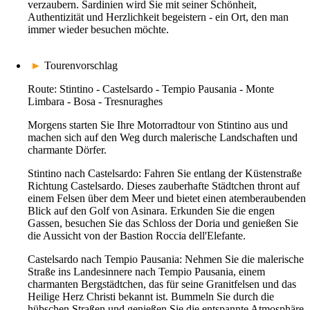
verzaubern. Sardinien wird Sie mit seiner Schönheit,
Authentizität und Herzlichkeit begeistern - ein Ort, den man
immer wieder besuchen möchte.
►
Tourenvorschlag
Route: Stintino - Castelsardo - Tempio Pausania - Monte
Limbara - Bosa - Tresnuraghes
Morgens starten Sie Ihre Motorradtour von Stintino aus und
machen sich auf den Weg durch malerische Landschaften und
charmante Dörfer.
Stintino nach Castelsardo: Fahren Sie entlang der Küstenstraße
Richtung Castelsardo. Dieses zauberhafte Städtchen thront auf
einem Felsen über dem Meer und bietet einen atemberaubenden
Blick auf den Golf von Asinara. Erkunden Sie die engen
Gassen, besuchen Sie das Schloss der Doria und genießen Sie
die Aussicht von der Bastion Roccia dell'Elefante.
Castelsardo nach Tempio Pausania: Nehmen Sie die malerische
Straße ins Landesinnere nach Tempio Pausania, einem
charmanten Bergstädtchen, das für seine Granitfelsen und das
Heilige Herz Christi bekannt ist. Bummeln Sie durch die
hübschen Straßen und genießen Sie die entspannte Atmosphäre.