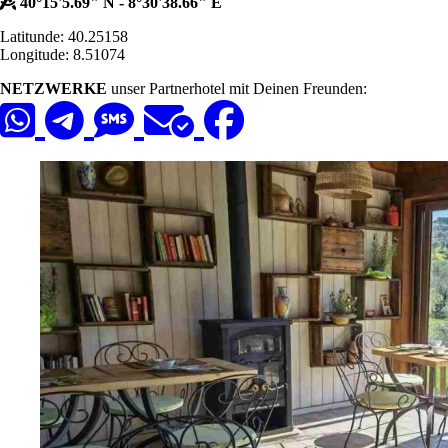
40°15'5.69" N - 8°30'38.66" E
Latitunde: 40.25158
Longitude: 8.51074
NETZWERKE
unser Partnerhotel mit Deinen Freunden: