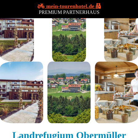
mein-tourenhotel.de
PREMIUM PARTNERHAUS
Landrefugium Obermüller